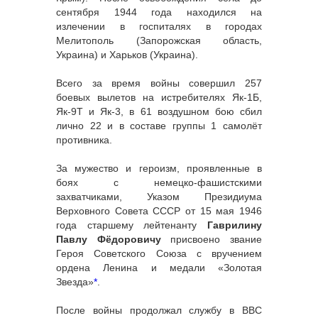
сентября 1944 года находился на
излечении в госпиталях в городах
Мелитополь (Запорожская область,
Украина) и Харьков (Украина).
Всего за время войны совершил 257
боевых вылетов на истребителях Як-1Б,
Як-9Т и Як-3, в 61 воздушном бою сбил
лично 22 и в составе группы 1 самолёт
противника.
За мужество и героизм, проявленные в
боях с немецко-фашистскими
захватчиками, Указом Президиума
Верховного Совета СССР от 15 мая 1946
года старшему лейтенанту
Гаврилину
Павлу Фёдоровичу
присвоено звание
Героя Советского Союза с вручением
ордена Ленина и медали «Золотая
Звезда»
*
.
После войны продолжал службу в ВВС