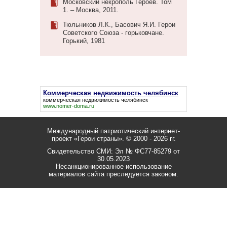
Московский некрополь Героев. Том
1. – Москва, 2011.
Тюльников Л.К., Басович Я.И. Герои
Советского Союза - горьковчане.
Горький, 1981
Коммерческая недвижимость челябинск
коммерческая недвижимость челябинск
www.nomer-doma.ru
Международный патриотический интернет-
проект «Герои страны».
© 2000 - 2026 гг.
Свидетельство СМИ: Эл № ФС77-85279 от
30.05.2023
Несанкционированное использование
материалов сайта преследуется законом.