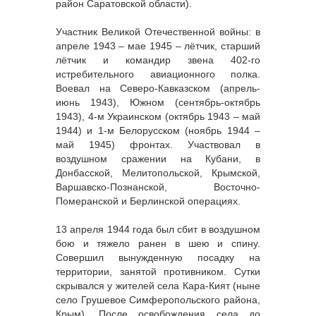
район Саратовской области).
Участник Великой Отечественной войны: в
апреле 1943 – мае 1945 – лётчик, старший
лётчик и командир звена 402-го
истребительного авиационного полка.
Воевал на Северо-Кавказском (апрель-
июнь 1943), Южном (сентябрь-октябрь
1943), 4-м Украинском (октябрь 1943 – май
1944) и 1-м Белорусском (ноябрь 1944 –
май 1945) фронтах. Участвовал в
воздушном сражении на Кубани, в
Донбасской, Мелитопольской, Крымской,
Варшавско-Познанской, Восточно-
Померанской и Берлинской операциях.
13 апреля 1944 года был сбит в воздушном
бою и тяжело ранен в шею и спину.
Совершил вынужденную посадку на
территории, занятой противником. Сутки
скрывался у жителей села Кара-Кият (ныне
село Грушевое Симферопольского района,
Крым). После освобождения села до