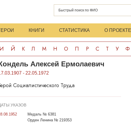
ГЕРОИ
КНИГИ
СТАТИСТИКА
О ПРОЕКТ
И
Й
К
Л
М
Н
О
П
Р
С
Т
У
Ф
Кондель Алексей Ермолаевич
17.03.1907 - 22.05.1972
Герой Социалистического Труда
ДАТЫ УКАЗОВ
28.08.1952
Медаль № 6381
Орден Ленина № 219353