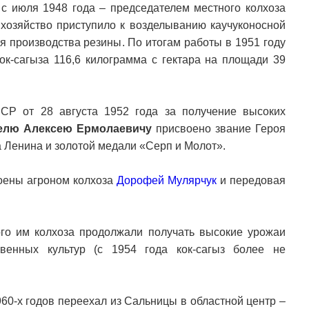
 с июля 1948 года – председателем местного колхоза
 хозяйство приступило к возделыванию каучуконосной
ля производства резины. По итогам работы в 1951 году
ок-сагыза 116,6 килограмма с гектара на площади 39
СР от 28 августа 1952 года за получение высоких
елю Алексею Ермолаевичу
присвоено звание Героя
 Ленина и золотой медали «Серп и Молот».
оены агроном колхоза
Дорофей Мулярчук
и передовая
го им колхоза продолжали получать высокие урожаи
твенных культур (с 1954 года кок-сагыз более не
960-х годов переехал из Сальницы в областной центр –