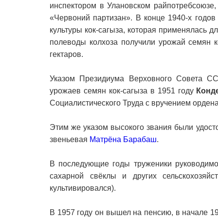
инспектором в Улановском райпотребсоюзе,
«Червоний партизан». В конце 1940-х годов
культуры кок-сагыза, которая применялась д
полеводы колхоза получили урожай семян к
гектаров.
Указом Президиума Верховного Совета СС
урожаев семян кок-сагыза в 1951 году
Конд
Социалистического Труда с вручением ордена
Этим же указом высокого звания были удост
звеньевая
Матрёна Барабаш
.
В последующие годы труженики руководимо
сахарной свёклы и других сельскохозяйс
культивировался).
В 1957 году он вышел на пенсию, в начале 1