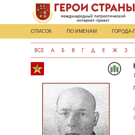
СПИСОК
ПО ИМЕНАМ
ГОРОДА-
ВСЕ
А
Б
В
Г
Д
Е
Ж
З