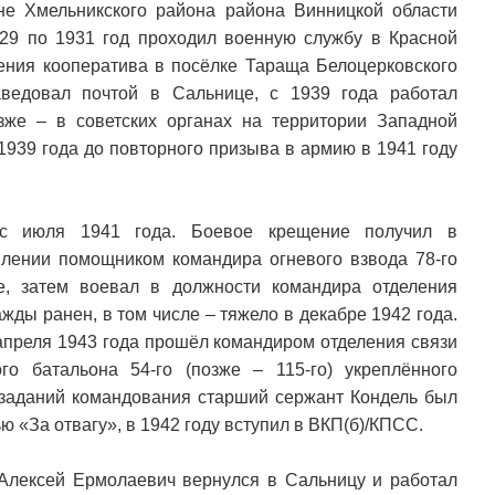
не Хмельникского района района Винницкой области
929 по 1931 год проходил военную службу в Красной
ения кооператива в посёлке Тараща Белоцерковского
аведовал почтой в Сальнице, с 1939 года работал
зже – в советских органах на территории Западной
1939 года до повторного призыва в армию в 1941 году
 с июля 1941 года. Боевое крещение получил в
лении помощником командира огневого взвода 78-го
е, затем воевал в должности командира отделения
жды ранен, в том числе – тяжело в декабре 1942 года.
апреля 1943 года прошёл командиром отделения связи
ого батальона 54-го (позже – 115-го) укреплённого
заданий командования старший сержант Кондель был
 «За отвагу», в 1942 году вступил в ВКП(б)/КПСС.
Алексей Ермолаевич вернулся в Сальницу и работал