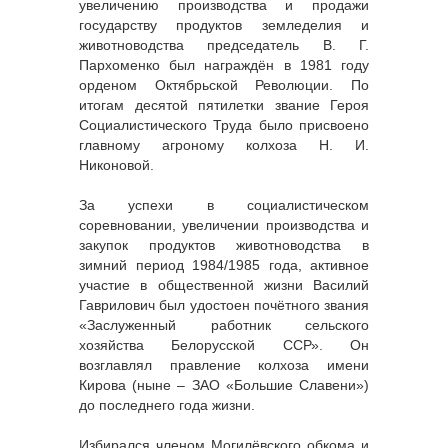
увеличению производства и продажи
государству продуктов земледелия и
животноводства председатель В. Г.
Пархоменко был награждён в 1981 году
орденом Октябрьской Революции. По
итогам десятой пятилетки звание Героя
Социалистического Труда было присвоено
главному агроному колхоза Н. И.
Никоновой.
За успехи в социалистическом
соревновании, увеличении производства и
закупок продуктов животноводства в
зимний период 1984/1985 года, активное
участие в общественной жизни Василий
Гаврилович был удостоен почётного звания
«Заслуженный работник сельского
хозяйства Белорусской ССР». Он
возглавлял правление колхоза имени
Кирова (ныне – ЗАО «Большие Славени»)
до последнего года жизни.
Избирался членом Могилёвского обкома и