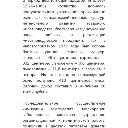
В период десятой-одиннадцатой пятилеток
(1976–1985) хозяйство добилось
поступательного увеличения урожайности
основных сельскохозяйственных культур,
интенсивного развития товарного
животноводства, благодаря чему неуклонно
росла прибыль от реализации
животноводческой продукции. Так, в
неблагоприятном 1978 году был собран
богатый урожай основных культур:
зерновых – 46,7 центнера, картофеля –
332 центнера, льносемян – 9,8 центнера,
льноволокна – 11,8 центнера в среднем с
гектара. На сто гектаров сельхозугодий
было получено 413 центнеров мяса.
Валовой доход составил 3 миллиона 58
тысяч рублей.
Последовательное осуществление
химизации земледелия, мелиорации
заболоченных массивов, укрепление
организационной и политической работы
позволили в десятой пятилетке довести