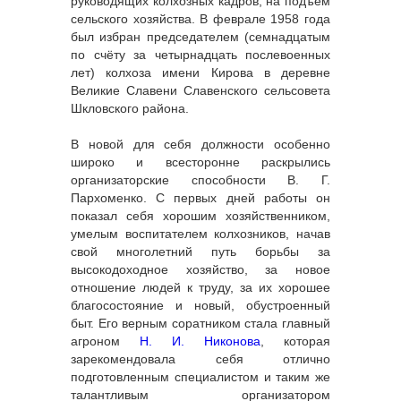
руководящих колхозных кадров, на подъём
сельского хозяйства. В феврале 1958 года
был избран председателем (семнадцатым
по счёту за четырнадцать послевоенных
лет) колхоза имени Кирова в деревне
Великие Славени Славенского сельсовета
Шкловского района.
В новой для себя должности особенно
широко и всесторонне раскрылись
организаторские способности В. Г.
Пархоменко. С первых дней работы он
показал себя хорошим хозяйственником,
умелым воспитателем колхозников, начав
свой многолетний путь борьбы за
высокодоходное хозяйство, за новое
отношение людей к труду, за их хорошее
благосостояние и новый, обустроенный
быт. Его верным соратником стала главный
агроном
Н. И. Никонова
, которая
зарекомендовала себя отлично
подготовленным специалистом и таким же
талантливым организатором