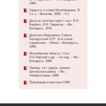
1984.
Гордость и слава Могилёвщины. В
2-х ч.– Могилёв, 2005. - Ч.2.
Дела их золотом горят / сост. В.П.
Бербего, И.И. Гаврилов. – Мн.:
Беларусь, 1976.
Депутаты Верховного Совета
Белорусской ССР: 11-й созыв:
справочник. – Минск: «Беларусь»,
1985.
Могилёвская область / Сост.
П.А.Лярский и др. – 3-е изд. – Мн.:
Беларусь, 1988.
Памяць: гіст.-дакум. хроніка
Шклоўскага раёна. – Мн.:
Універсітэцкае, 1998.
Публикации в местных СМИ