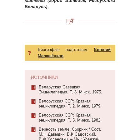
Матвеев (город Витебск, Республика
Беларусь).
Биографию подготовил:
Евгений
Малашёнков
ИСТОЧНИКИ
Беларуская Савецкая
Энцыклапедыя. Т. 8. Мiнск, 1975.
Белорусская ССР: Краткая
энциклопедия. Т. 2. Минск, 1979.
Белорусская ССР: Краткая
энциклопедия. Т. 5. Минск, 1982.
Верность земле: Сборник / Сост.
М.Ф.Давыдик, В.К.Садовский,
В.Ф.Ходанович. – Мн.: Ураджай,