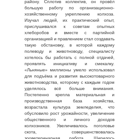
району. Сплотив коллектив, он провёл
большую работу по организационно-
хозяйственному укреплению колхоза.
Изучал людей, их практический опыт,
прислушивался к советам опытных
хлеборобов и вместе с партийной
организацией и правлением стал создавать
такую обстановку, в которой каждому
полеводу и животноводу, специалисту
хотелось бы работать с полной отдачей,
проявлять инициативу и смекалку.
«Льняные» миллионы умело использовал
для подъёма и развития высокотоварного
животноводства, которому с каждым годом
уделялось всё больше внимания.
Постепенно крепла материальная и
производственная база хозяйства,
возрастала культура земледелия, что
обусловило рост урожайности, увеличение
общественного и личного доходов
колхозников. Увеличивалось поголовье
скота, совершенствовалась
зооветеринарная работа. Ширилось