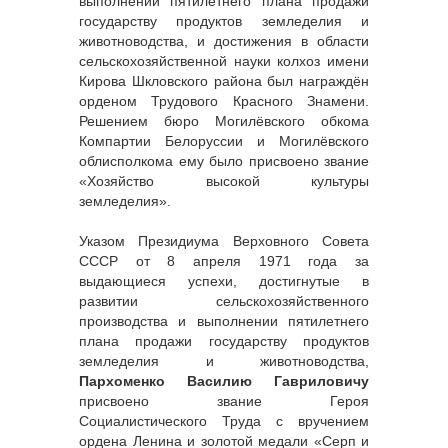
выполнении пятилетнего плана продажи
государству продуктов земледелия и
животноводства, и достижения в области
сельскохозяйственной науки колхоз имени
Кирова Шкловского района был награждён
орденом Трудового Красного Знамени.
Решением бюро Могилёвского обкома
Компартии Белоруссии и Могилёвского
облисполкома ему было присвоено звание
«Хозяйство высокой культуры
земледелия».
Указом Президиума Верховного Совета
СССР от 8 апреля 1971 года за
выдающиеся успехи, достигнутые в
развитии сельскохозяйственного
производства и выполнении пятилетнего
плана продажи государству продуктов
земледелия и животноводства,
Пархоменко Василию Гавриловичу
присвоено звание Героя
Социалистического Труда с вручением
ордена Ленина и золотой медали «Серп и