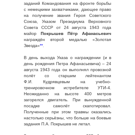
заданий Командования на фронте борьбы
с немецкими захватчиками, дающее право
на получение звания Героя Советского
Союза, Указом Президиума Верховного
Совета СССР от 24 августа 1943 года
майор
Покрышев Пётр Афанасьевич
награждён второй медалью «Золотая
Звезда»
**
.
В день выхода Указа о награждении (и в
день рождения Петра Афанасьевича) – 24
августа 1943 года он выполнял провозной
полёт со старшим лейтенантом
Ф.И. Кудрявцевым на учебно-
тренировочном истребителе УТИ-4.
Неожиданно на высоте 400 метров
загорелся двигатель. При вынужденной
посадке самолёт скапотировал.
Полученные при этом травмы оказались
настолько серьёзны, что больше на боевые
задания П.А. Покрышев не летал.