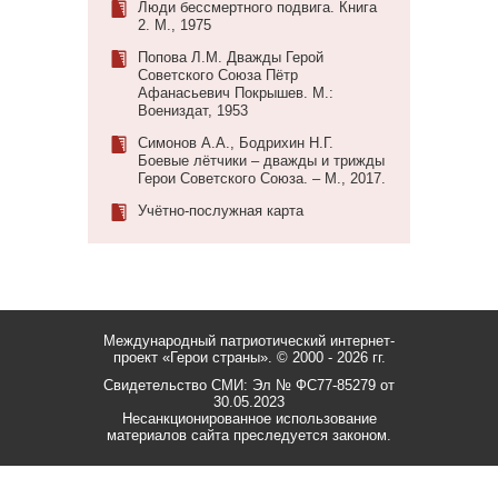
Люди бессмертного подвига. Книга
2. М., 1975
Попова Л.М. Дважды Герой
Советского Союза Пётр
Афанасьевич Покрышев. М.:
Воениздат, 1953
Симонов А.А., Бодрихин Н.Г.
Боевые лётчики – дважды и трижды
Герои Советского Союза. – М., 2017.
Учётно-послужная карта
Международный патриотический интернет-
проект «Герои страны».
© 2000 - 2026 гг.
Свидетельство СМИ: Эл № ФС77-85279 от
30.05.2023
Несанкционированное использование
материалов сайта преследуется законом.