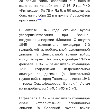
За время войны совершил 305 боевых
вылетов на истребителях И-16, Як-1, Р-40
«Киттихаук», Як-7Б и Ла-5, в 50 воздушных
боях лично сбил 22 и в группе 7 самолётов
противника
***
.
В августе 1945 года окончил Курсы
усовершенствования при Военно-
воздушной академии (Монино). С августа
1945 – заместитель командира 7-й
гвардейской истребительной авиационной
дивизии (в Центральной группе войск;
город Веспрем, Венгрия), в декабре 1945 –
феврале 1947 – заместитель командира
12-й гвардейской истребительной
авиационной дивизии (в Центральной
группе войск; город Тапольца, с июня 1946
– город Секешфехервар, Венгрия). Летал
на истребителях Як-9, Як-9У и Як-3.
С февраля 1947 – заместитель командира
323-й истребительной авиационной
дивизии (в Северной группе войск;