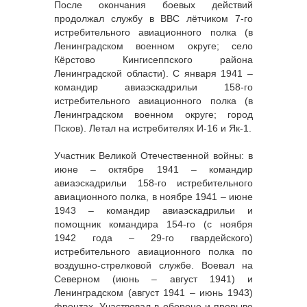
После окончания боевых действий
продолжал службу в ВВС лётчиком 7-го
истребительного авиационного полка (в
Ленинградском военном округе; село
Кёрстово Кингисеппского района
Ленинградской области). С января 1941 –
командир авиаэскадрильи 158-го
истребительного авиационного полка (в
Ленинградском военном округе; город
Псков). Летал на истребителях И-16 и Як-1.
Участник Великой Отечественной войны: в
июне – октябре 1941 – командир
авиаэскадрильи 158-го истребительного
авиационного полка, в ноябре 1941 – июне
1943 – командир авиаэскадрильи и
помощник командира 154-го (с ноября
1942 года – 29-го гвардейского)
истребительного авиационного полка по
воздушно-стрелковой службе. Воевал на
Северном (июнь – август 1941) и
Ленинградском (август 1941 – июнь 1943)
фронтах. Участвовал в обороне и прорыве