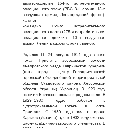
авиаэскадрильи 154-го истребительного
авиационного полка (ВВС 8-й армии, 13-я
воздушная армия, Ленинградский фронт),
капитан;
командир 159-го истребительного
авиационного полка (275-я истребительная
авиационная дивизия, 13-я воздушная
армия, Ленинградский фронт), майор.
Родился 11 (24) августа 1914 года в селе
Голая Пристань Збурьевской волости
Днепровского уезда Таврической губернии
(ныне город – центр Голопристанской
городской объединённой территориальной
общины Скадовского района Херсонской
области Украины). Украинец. В 1929 году
окончил 5 классов школы в родном селе. В
1929–1930 годах работал в
судостроительной артели в Голой
Пристани. С 1930 года жил в городе
Харьков (Украина), где в 1932 году окончил
школу фабрично-заводского ученичества. В