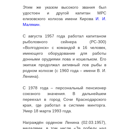
Этим же указом высокого звания был
удостоен и другой капитан МРС
елизовского колхоза имени Кирова
И. И.
Малякин.
С августа 1957 года работал капитаном
рыболовного сейнера (РС-300)
«Волгодонск» с командой в 16 человек,
имеющего оборудование для работы
донными орудиями лова и кошельком. Его
экипаж продолжал активный лов рыбы в
родном колхозе (с 1960 года – имени В. И.
Ленина).
С 1978 года – персональный пенсионер
союзного значения. В дальнейшем
переехал в город Сочи Краснодарского
края, где работал в системе минторга.
Умер 18 марта 1993 года.
Награждён орденом Ленина (02.03.1957),
медалями, в том числе «За победу над