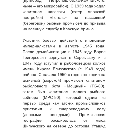
(пригород Петропавловска-Камчатского,
ныне – его микрорайон). С 1939 года ходил
капитаном кавасаки (катер японской
постройки) «Гоголь» на пассивный
(береговой) рыбный промысел до призыва
на военную службу в Красную Армию.
Участник боевых действий с японскими
империалистами в августе 1945 года.
После демобилизации в 1946 году Борис
Григорьевич вернулся в Сероглазку и в
1947 году вступил в рыболовецкий колхоз
имени Кирова Елизовского (с 1949 года)
района. С начала 1950-х годов он ходил на
активный (морской) промысел капитаном
рыболовного бота «Мощный» (РБ-80),
затем был капитаном малого рыбного
сейнера (МРС-80), который одним из
первых среди камчатских промысловиков
приступил к снюрреводному лову
(донными неводами). Промысловая
география расширилась от мыса
Шипунского на севере до острова Уташуд