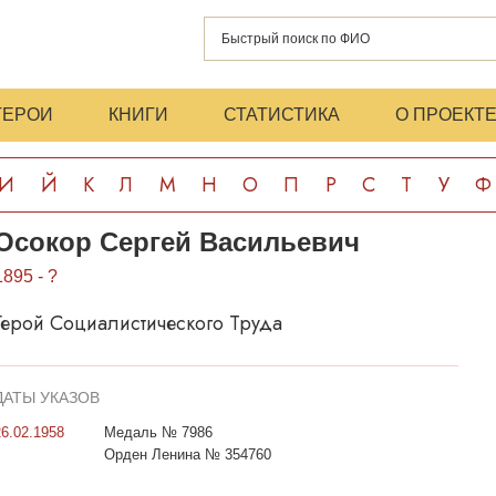
ГЕРОИ
КНИГИ
СТАТИСТИКА
О ПРОЕКТ
И
Й
К
Л
М
Н
О
П
Р
С
Т
У
Ф
Осокор Сергей Васильевич
1895 - ?
Герой Социалистического Труда
ДАТЫ УКАЗОВ
26.02.1958
Медаль № 7986
Орден Ленина № 354760