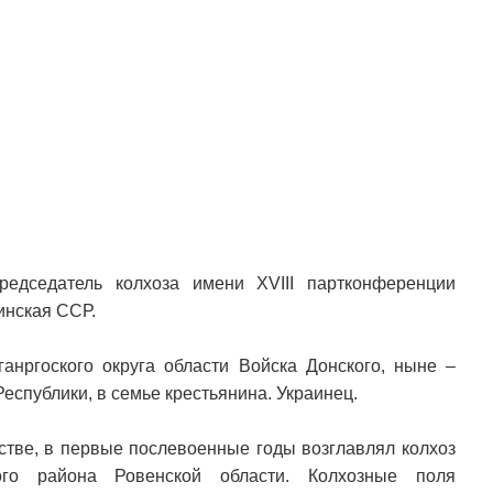
редседатель колхоза имени XVIII партконференции
инская ССР.
ганргоского округа области Войска Донского, ныне –
спублики, в семье крестьянина. Украинец.
йстве, в первые послевоенные годы возглавлял колхоз
ого района Ровенской области. Колхозные поля