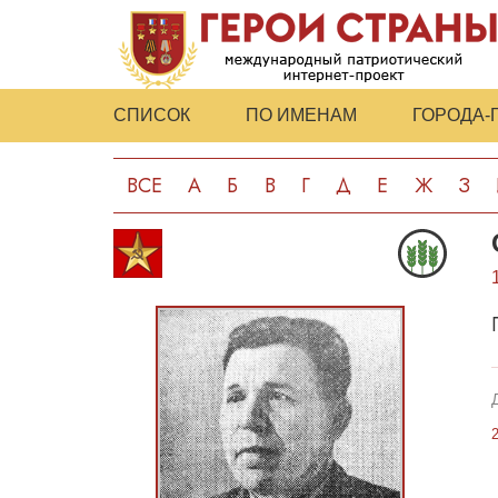
СПИСОК
ПО ИМЕНАМ
ГОРОДА-
ВСЕ
А
Б
В
Г
Д
Е
Ж
З