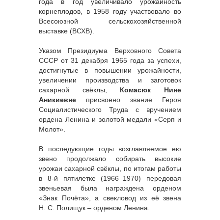
года в год увеличивало урожайность
корнеплодов, в 1958 году участвовало во
Всесоюзной сельскохозяйственной
выставке (ВСХВ).
Указом Президиума Верховного Совета
СССР от 31 декабря 1965 года за успехи,
достигнутые в повышении урожайности,
увеличении производства и заготовок
сахарной свёклы,
Комасюк Нине
Аникиевне
присвоено звание Героя
Социалистического Труда с вручением
ордена Ленина и золотой медали «Серп и
Молот».
В последующие годы возглавляемое ею
звено продолжало собирать высокие
урожаи сахарной свёклы, по итогам работы
в 8-й пятилетке (1966–1970) передовая
звеньевая была награждена орденом
«Знак Почёта», а свекловод из её звена
Н. С. Полищук – орденом Ленина.