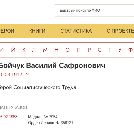
ГЕРОИ
КНИГИ
СТАТИСТИКА
О ПРОЕКТ
И
Й
К
Л
М
Н
О
П
Р
С
Т
У
Ф
Бойчук Василий Сафронович
10.03.1912 - ?
Герой Социалистического Труда
ДАТЫ УКАЗОВ
26.02.1958
Медаль № 7954
Орден Ленина № 356121