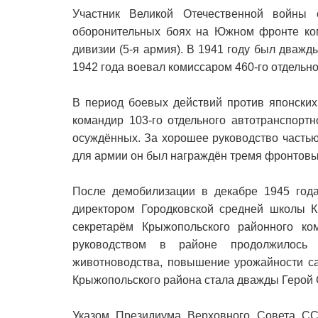
Участник Великой Отечественной войны
оборонительных боях на Южном фронте коми
дивизии (5-я армия). В 1941 году был дважд
1942 года воевал комиссаром 460-го отдельно
В период боевых действий против японских
командир 103-го отдельного автотранспортн
осуждённых. За хорошее руководство часть
для армии он был награждён тремя фронтов
После демобилизации в декабре 1945 года
директором Городковской средней школы К
секретарём Крыжопольского районного ко
руководством в районе продолжилось 
животноводства, повышение урожайности са
Крыжопольского района стала дважды Герой 
Указом Президиума Верховного Совета СС