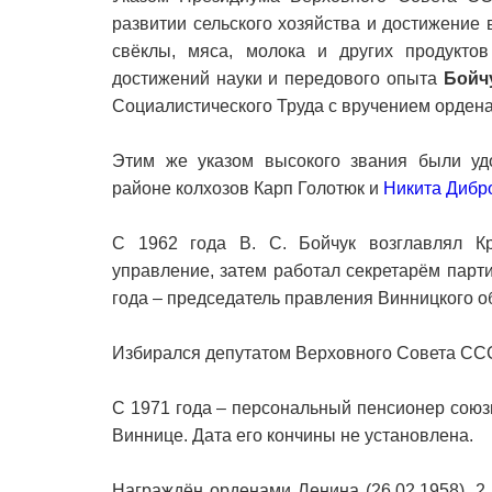
развитии сельского хозяйства и достижение 
свёклы, мяса, молока и других продуктов
достижений науки и передового опыта
Бойч
Социалистического Труда с вручением ордена
Этим же указом высокого звания были уд
районе колхозов Карп Голотюк и
Никита Дибр
С 1962 года В. С. Бойчук возглавлял Кр
управление, затем работал секретарём парти
года – председатель правления Винницкого о
Избирался депутатом Верховного Совета ССС
С 1971 года – персональный пенсионер союз
Виннице. Дата его кончины не установлена.
Награждён орденами Ленина (26.02.1958), 2 