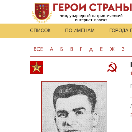
СПИСОК
ПО ИМЕНАМ
ГОРОДА-
ВСЕ
А
Б
В
Г
Д
Е
Ж
З