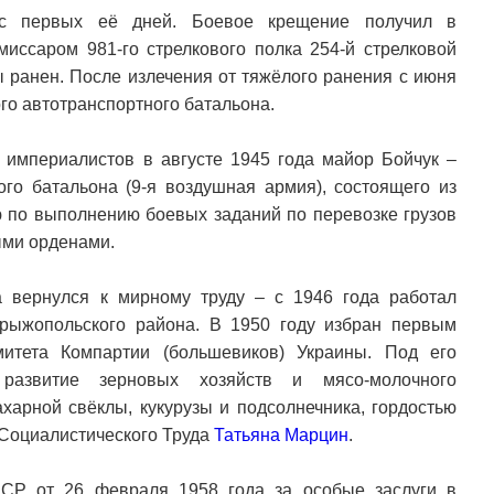
 с первых её дней. Боевое крещение получил в
ссаром 981-го стрелкового полка 254-й стрелковой
ы ранен. После излечения от тяжёлого ранения с июня
го автотранспортного батальона.
 империалистов в августе 1945 года майор Бойчук –
ого батальона (9-я воздушная армия), состоящего из
ю по выполнению боевых заданий по перевозке грузов
ыми орденами.
 вернулся к мирному труду – с 1946 года работал
рыжопольского района. В 1950 году избран первым
митета Компартии (большевиков) Украины. Под его
развитие зерновых хозяйств и мясо-молочного
харной свёклы, кукурузы и подсолнечника, гордостью
Социалистического Труда
Татьяна Марцин
.
СР от 26 февраля 1958 года за особые заслуги в