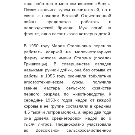
года работала в местном колхозе «Воля».
Позже окончила курсы воспитателей, но в
связи с началом Великой Отечественной
войны продолжала работать в
полеводческой бригаде. Муж погиб на
фронте, одна воспитывала четверых детей.
В 1950 году Мария Степановна перешла
работать дояркой на молочнотоварную
ферму колхоза имени Сталина (посёлок
Гришковцы). В совершенстве овладев
навыками ручной дойки, она без отрыва от
работы в 1955 году окончила трёхлетние
агрозоотехнические курсы, получила
звание мастера сельского хозяйства
первого разряда по животноводству. К
середине 1950-х годов надои от каждой
коровы в её группе составляли в среднем
4,5 тысячи литров молока, а через два года
она довела среднегодовой надой до 6
тысяч литров. Неоднократно участвовала
во Всесоюзной сельскохозяйственной