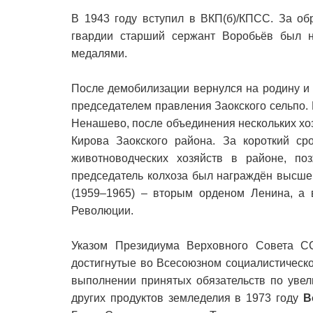
В 1943 году вступил в ВКП(б)/КПСС. За о
гвардии старший сержант Воробьёв был 
медалями.
После демобилизации вернулся на родину и 
председателем правления Заокского сельпо. 
Ненашево, после объединения нескольких хо
Кирова Заокского района. За короткий ср
животноводческих хозяйств в районе, по
председатель колхоза был награждён высшей
(1959–1965) – вторым орденом Ленина, а в
Революции.
Указом Президиума Верховного Совета С
достигнутые во Всесоюзном социалистическ
выполнении принятых обязательств по увел
других продуктов земледелия в 1973 году
В