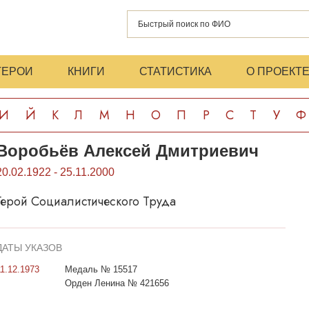
ГЕРОИ
КНИГИ
СТАТИСТИКА
О ПРОЕКТ
И
Й
К
Л
М
Н
О
П
Р
С
Т
У
Ф
Воробьёв Алексей Дмитриевич
20.02.1922 - 25.11.2000
Герой Социалистического Труда
ДАТЫ УКАЗОВ
11.12.1973
Медаль № 15517
Орден Ленина № 421656