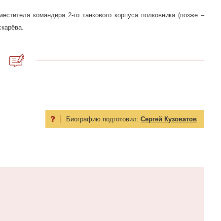
местителя командира 2-го танкового корпуса полковника (позже –
скарёва.
Биографию подготовил:
Сергей Кузоватов