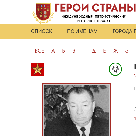
СПИСОК
ПО ИМЕНАМ
ГОРОДА-
ВСЕ
А
Б
В
Г
Д
Е
Ж
З