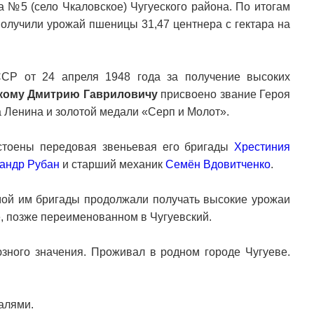
а №5 (село Чкаловское) Чугуеского района. По итогам
получили урожай пшеницы 31,47 центнера с гектара на
СР от 24 апреля 1948 года за получение высоких
кому Дмитрию Гавриловичу
присвоено звание Героя
 Ленина и золотой медали «Серп и Молот».
стоены передовая звеньевая его бригады
Хрестиния
андр Рубан
и старший механик
Семён Вдовитченко
.
ой им бригады продолжали получать высокие урожаи
е, позже переименованном в Чугуевский.
зного значения. Проживал в родном городе Чугуеве.
алями.