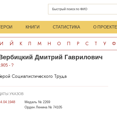
ГЕРОИ
КНИГИ
СТАТИСТИКА
О ПРОЕКТ
И
Й
К
Л
М
Н
О
П
Р
С
Т
У
Ф
Вербицкий Дмитрий Гаврилович
1905 - ?
Герой Социалистического Труда
ДАТЫ УКАЗОВ
24.04.1948
Медаль № 2269
Орден Ленина № 74105