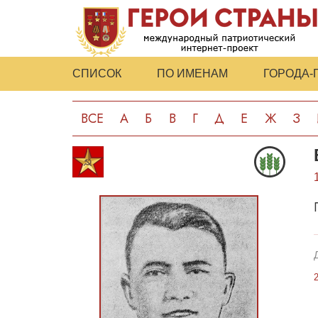
СПИСОК
ПО ИМЕНАМ
ГОРОДА-
ВСЕ
А
Б
В
Г
Д
Е
Ж
З