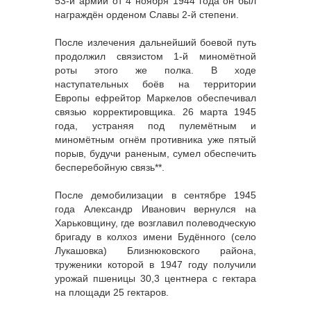
53-й армии от 4 ноября 1944 года он был
награждён орденом Славы 2-й степени.
После излечения дальнейший боевой путь
продолжил связистом 1-й миномётной
роты этого же полка. В ходе
наступательных боёв на территории
Европы ефрейтор Маркелов обеспечивал
связью корректировщика. 26 марта 1945
года, устраняя под пулемётным и
миномётным огнём противника уже пятый
порыв, будучи раненым, сумел обеспечить
бесперебойную связь**.
После демобилизации в сентябре 1945
года Александр Иванович вернулся на
Харьковщину, где возглавил полеводческую
бригаду в колхоз имени Будённого (село
Лукашовка) Близнюковского района,
труженики которой в 1947 году получили
урожай пшеницы 30,3 центнера с гектара
на площади 25 гектаров.