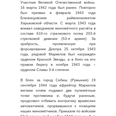
Участник Великой Отечественной войны.
16 марта 1942 года был ранен. Повторно
был призван в феврале 1943 года
Близнецовским райвоенкоматом
Харьковской области. С марта 1943 года
воевал наводчиком миномётного расчёта в
составе 610-го стрелкового полка 203-й
стрелковой дивизии (53-я армия). За
храбрость, проявленную при
форсировании Днепра 25 октября 1943
года, рядовой Маркелов был награждён
орденом Красной Звезды, а в боях на его
правом берегу в ноябре 1943 года –
орденом Славы 3-й степени.
В боях за город Себиш (Румыния) 19
сентября 1944 года ефрейтор Маркелов
метким огнём подавил две пулемётные
точки противника и, будучи раненым,
продолжил отбивать контратаку вражеских
автоматчиков, прорвавшихся к позициям
наших миномётчиков. Приказом по войскам