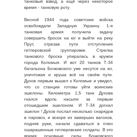
танковый взвод, а ещё через некоторое
время - танковую роту.
Весной 1944 года советские войска
освобождали Западную Украину. 1-я
танковая армия получила задачу
совершить бросок на юг и выйти на реку
Прут, отрезав пути отступления
гитлеровской группировке. Стрелка
танкового броска упиралась в кружок
города Коломыя. И вот 20 танков Т-34
батальона Бочковского уже несутся на юг,
уничтожая и круша всё на своём пути.
Духов первым вышел к Коломые и увидел,
что со станции готовы уйти воинские
эшелоны. Километра 1,5 танк Духова
гнался вдоль насыпи за первым
отошедшим эшелоном. И Т-34 догнал
эшелон ! Духов послал несколько снарядов
в паровоз, и вскоре из замерших вагонов,
подняв руки, начали сдаваться в плен
ошарашенные гитлеровские солдаты. В это
время основные силы Бочковского