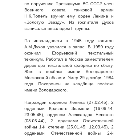
по поручению Президиума ВС СССР член
Военного совета танковой армии
Н.К.Попель вручил ему орден Ленина и
«Золотую Звезду». Из госпиталя Духов
выписался инвалидом II группы.
По инвалидности в 1945 году капитан
А.М.Духов уволился в запас. В 1959 году
окончил Егорьевский текстильный
техникум. Работал в Москве заместителем
директора текстильной фабрики по сбыту.
Жил в посёлке имени Володарского
Московской области. Умер 29 декабря 1984
года. Похоронен на кладбище посёлка
имени Володарского.
Награждён орденом Ленина (27.02.45), 2
орденами Красного Знамени (16.06.44;
23.05.45), орденом Александра Невского
(08.05.44), 2 орденами Отечественной
войны 1-й степени (25.01.45; 12.03.45), 2
орденами Отечественной войны 2-й