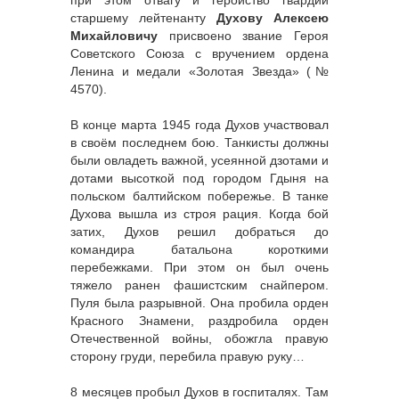
старшему лейтенанту
Духову Алексею
Михайловичу
присвоено звание Героя
Советского Союза с вручением ордена
Ленина и медали «Золотая Звезда» (№
4570).
В конце марта 1945 года Духов участвовал
в своём последнем бою. Танкисты должны
были овладеть важной, усеянной дзотами и
дотами высоткой под городом Гдыня на
польском балтийском побережье. В танке
Духова вышла из строя рация. Когда бой
затих, Духов решил добраться до
командира батальона короткими
перебежками. При этом он был очень
тяжело ранен фашистским снайпером.
Пуля была разрывной. Она пробила орден
Красного Знамени, раздробила орден
Отечественной войны, обожгла правую
сторону груди, перебила правую руку…
8 месяцев пробыл Духов в госпиталях. Там