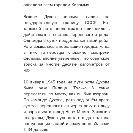
овладели всем городом Коломыя.
Вскоре Духов первым вышел на
государственную границу СССР. Его
танковой роте неоднократно приходилось
действовать в составе передового отряда.
Однажды 3 суток продолжался такой рейд.
Рота врывалась в небольшие городки, когда
в них гитлеровцы спокойно смотрели
фильмы, вполне уверенные, что советские
войска за многие десятки километров от
них !
16 января 1945 года на пути роты Духова
была река Пилица. Только 3 танка
перелетели по мосту, как он был взорван.
По команде Духова, рота под огнём врага
сумела переправиться через реку по льду
и ворваться в город Нове Място. Захватив
плацдарм, Духов удержал его до подхода
наступающих частей и сразу же повёл свои
Т-34 дальше.