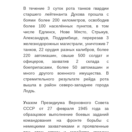
В течение 3 суток рота танков гвардии
старшего лейтенанта Духова прошла с
боями более 200 километров, освободив
более 100 населённых пунктов, в том
числе Едлинск, Нове Място, Стрыкув,
Александрув, Поддембице, перерезав 3
железнодорожных магистрали, уничтожив 7
танков, 22 орудия разных калибров, более
220 автомашин, свыше 500 солдат и
офицеров, захватив 2 склада с
боеприпасами, более 50 автомашин и
много другого военного имущества. В
стремительного результате рейда рота
вышла в район северо-западнее города
Лодзь.
У
казом Президиума Верховного Совета
СССР от 27 февраля 1945 года за
образцовое выполнение боевых заданий
командования на фронте борьбы с
немецкими захватчиками и проявленные
при этом отвагу и геройство гвардии