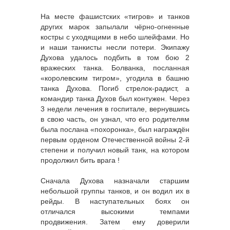
На месте фашистских «тигров» и танков
других марок запылали чёрно-огненные
костры с уходящими в небо шлейфами. Но
и наши танкисты несли потери. Экипажу
Духова удалось подбить в том бою 2
вражеских танка. Болванка, посланная
«королевским тигром», угодила в башню
танка Духова. Погиб стрелок-радист, а
командир танка Духов был контужен. Через
3 недели лечения в госпитале, вернувшись
в свою часть, он узнал, что его родителям
была послана «похоронка», был награждён
первым орденом Отечественной войны 2-й
степени и получил новый танк, на котором
продолжил бить врага !
Сначала Духова назначали старшим
небольшой группы танков, и он водил их в
рейды. В наступательных боях он
отличался высокими темпами
продвижения. Затем ему доверили