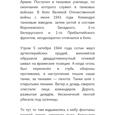
Армии. Поступил в танковое училище, по
окончании которого служил в танковых
войсках. В боях Великой Отечественной
войны с июня 1941 года. Командуя
танковым взводом, затем ротой в составе
Воронежского, Западного, 3-го
Белорусского и 1-го Прибалтийского
фронтов, неоднократно отличался в боях.
Утром 5 октября 1944 года сотни жерл
артиллерийских орудий, миномётов
обрушили двадцатиминутный огневой
шквал на вражеские позиции. А когда огонь
был перенесён в глубь обороны
противника, в наступление пошли наши
танки, за танками — пехота. Танки шли с
открытыми люками. Ветер и дождь свирепо
хлестали лица командиров. Дорога,
размытая дождём, бесконечной лентой
убегала под гусеницы.
То тут, то там вздымались к небу фонтаны
мокрой земли, свистели пули. Командир