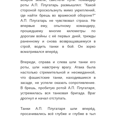
роты А.П. Плугатарь размышлял: "Какой
стороной проскользнуть мимо укреплений,
где найти брешь во вражеской обороне?"
А.П. Плугатарь не чувствовал страха. Не
впервые ему, опытному командиру,
прошедшему многие километры по
дорогам войны с её первых дней, трижды
раненному и снова возвращавшемуся в
строй, водить танки в бой. Он зорко
всматривался вперёд.
Впереди, справа и слева шли танки его
роты, шли навстречу врагу. Атака была
настолько стремительной и неожиданной,
что фашистские танки, находившиеся в
засаде, не успели оказать сопротивление.
В брешь, пробитую ротой А.П. Плугатаря,
устремилась вся танковая бригада. Враг
дрогнул и начал отступать.
Танки А.П. Плугатаря шли вперёд,
просачивались всё глубже и глубже в тыл