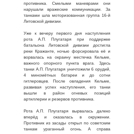
противника. Смелыми маневрами они
нарушали вражеские коммуникации. За
танками шла моторизованная группа 16-й
Литовской дивизии.
Уже к вечеру первого дня наступления
рота А.П. Плугатаря при поддержке
батальона Литовской дивизии достигла
реки Кражанте, ночью форсировала её и
ворвалась на окраину местечка Кельме,
важного опорного пункта врага. Здесь
танки А.П. Плугатаря уничтожили 6 орудий,
4 миномётных батареи и до сотни
гитлеровцев. После овладения Кельме,
развивая успех наступления, его танки
вышли в район огневых позиций
артиллерии и резервов противника.
Рота А.П. Плугатаря вырвалась далеко
вперёд и оказалась в окружении.
Противник из засады открыл по советским
танкам ураганный огонь. А справа