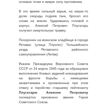
огневые точки и живую силу противника.
В это время сильный взрыв, на какую-то
долю секунды подняв танк, бросил его
снова на землю. Ударившись головой о
корпус, Алексей Петрович Плугатарь
получил смертельную травму.
Похоронен на воинском кладбище в городе
Ретавас (улица Плунгес) Тельшяйского
уезда Ретавского районного
самоуправления (Литва).
У
казом Президиума Верховного Совета
СССР от 24 марта 1945 года за образцовое
выполнение боевых заданий командования
на фронте борьбы с немецкими
захватчиками и проявленные при этом
отвагу и геройство старшему лейтенанту
Плугатарю Алексею Петровичу
посмертно присвоено звание Героя
Советского Союза.