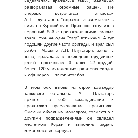
надвигались вражеские танки, медленно
разворачивая огромные башни. Не
впервые встречаться танкистам
А.П. Плугатаря с "тиграми", знакомы они с
ними по Курской дуге. Пришлось вступить в
неравный бой с превосходящими силами
врага. Уже не один "тигр" вспыхнул. А тут
подошли другие части бригады, и враг был
разбит. Машина А.П. Плугатаря, зайдя с
тыла, врезалась в последний орудийный
расчёт противника. 3 танка, 12 орудий,
более 120 уничтоженных вражеских солдат
и офицеров — таков итог боя.
В этом бою выбыл из строя командир
танкового батальона. А.П. Плугатарь
принял на себя командование и
продолжил преследование противника.
Смелым обходным маневром, совместно с
другими подразделениями он овладел
местечком Коржи и выполнил задачу
командования корпуса.