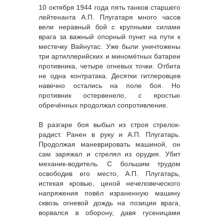
10 октября 1944 года пять танков старшего
лейтенанта А.П. Плугатаря много часов
вели неравный бой с крупными силами
врага за важный опорный пункт на пути к
местечку Вайнутас. Уже были уничтожены
три артиллерийских и миномётных батареи
противника, четыре огневых точки. Отбита
не одна контратака. Десятки гитлеровцев
навечно остались на поле боя. Но
противник остервенело, с яростью
обречённых продолжал сопротивление.
В разгаре боя выбыл из строя стрелок-
радист. Ранен в руку и А.П. Плугатарь.
Продолжая маневрировать машиной, он
сам заряжал и стрелял из орудия. Убит
механик-водитель. С большим трудом
освободив его место, А.П. Плугатарь,
истекая кровью, ценой нечеловеческого
напряжения повёл израненную машину
сквозь огневой дождь на позиции врага,
ворвался в оборону, давя гусеницами