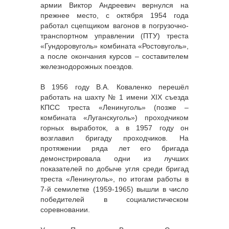
армии Виктор Андреевич вернулся на
прежнее место, с октября 1954 года
работал сцепщиком вагонов в погрузочно-
транспортном управлении (ПТУ) треста
«Гундоровуголь» комбината «Ростовуголь»,
а после окончания курсов – составителем
железнодорожных поездов.
В 1956 году В.А. Коваленко перешёл
работать на шахту № 1 имени XIX съезда
КПСС треста «Ленинуголь» (позже –
комбината «Луганскуголь») проходчиком
горных выработок, а в 1957 году он
возглавил бригаду проходчиков. На
протяжении ряда лет его бригада
демонстрировала одни из лучших
показателей по добыче угля среди бригад
треста «Ленинуголь», по итогам работы в
7-й семилетке (1959-1965) вышли в число
победителей в социалистическом
соревновании.