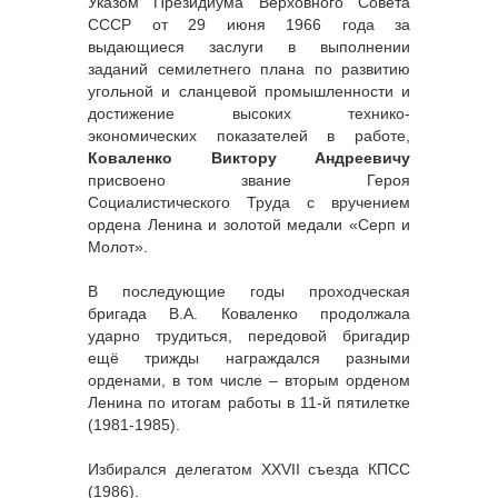
Указом Президиума Верховного Совета
СССР от 29 июня 1966 года за
выдающиеся заслуги в выполнении
заданий семилетнего плана по развитию
угольной и сланцевой промышленности и
достижение высоких технико-
экономических показателей в работе,
Коваленко Виктору Андреевичу
присвоено звание Героя
Социалистического Труда с вручением
ордена Ленина и золотой медали «Серп и
Молот».
В последующие годы проходческая
бригада В.А. Коваленко продолжала
ударно трудиться, передовой бригадир
ещё трижды награждался разными
орденами, в том числе – вторым орденом
Ленина по итогам работы в 11-й пятилетке
(1981-1985).
Избирался делегатом XXVII съезда КПСС
(1986).