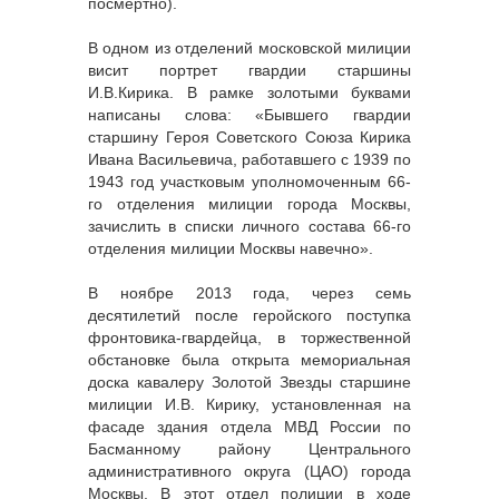
посмертно).
В одном из отделений московской милиции
висит портрет гвардии старшины
И.В.Кирика. В рамке золотыми буквами
написаны слова: «Бывшего гвардии
старшину Героя Советского Союза Кирика
Ивана Васильевича, работавшего с 1939 по
1943 год участковым уполномоченным 66-
го отделения милиции города Москвы,
зачислить в списки личного состава 66-го
отделения милиции Москвы навечно».
В ноябре 2013 года, через семь
десятилетий после геройского поступка
фронтовика-гвардейца, в торжественной
обстановке была открыта мемориальная
доска кавалеру Золотой Звезды старшине
милиции И.В. Кирику, установленная на
фасаде здания отдела МВД России по
Басманному району Центрального
административного округа (ЦАО) города
Москвы. В этот отдел полиции в ходе