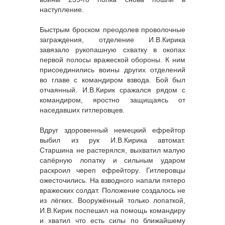
наступление.
Быстрым броском преодолев проволочные
заграждения, отделение И.В.Кирика
завязало рукопашную схватку в окопах
первой полосы вражеской обороны. К ним
присоединились воины других отделений
во главе с командиром взвода. Бой был
отчаянный. И.В.Кирик сражался рядом с
командиром, яростно защищаясь от
наседавших гитлеровцев.
Вдруг здоровенный немецкий ефрейтор
выбил из рук И.В.Кирика автомат.
Старшина не растерялся, выхватил малую
сапёрную лопатку и сильным ударом
раскроил череп ефрейтору. Гитлеровцы
ожесточились. На взводного напали пятеро
вражеских солдат. Положение создалось не
из лёгких. Вооружённый только лопаткой,
И.В.Кирик поспешил на помощь командиру
и хватил что есть силы по ближайшему