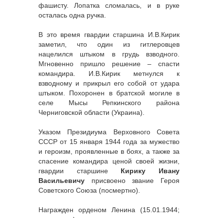
фашисту. Лопатка сломалась, и в руке
осталась одна ручка.
В это время гвардии старшина И.В.Кирик
заметил, что один из гитлеровцев
нацелился штыком в грудь взводного.
Мгновенно пришло решение – спасти
командира. И.В.Кирик метнулся к
взводному и прикрыл его собой от удара
штыком. Похоронен в братской могиле в
селе Мысы Репкинского района
Черниговской области (Украина).
Указом Президиума Верховного Совета
СССР от 15 января 1944 года за мужество
и героизм, проявленные в боях, а также за
спасение командира ценой своей жизни,
гвардии старшине
Кирику Ивану
Васильевичу
присвоено звание Героя
Советского Союза (посмертно).
Награжден орденом Ленина (15.01.1944;