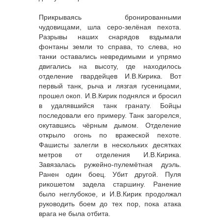
Прикрываясь бронированными
чудовищами, шла серо-зелёная пехота.
Разрывы наших снарядов вздымали
фонтаны земли то справа, то слева, но
танки оставались невредимыми и упрямо
двигались на высоту, где находилось
отделение гвардейцев И.В.Кирика. Вот
первый танк, рыча и лязгая гусеницами,
прошел окоп. И.В.Кирик поднялся и бросил
в удалявшийся танк гранату. Бойцы
последовали его примеру. Танк загорелся,
окутавшись чёрным дымом. Отделение
открыло огонь по вражеской пехоте.
Фашисты залегли в нескольких десятках
метров от отделения И.В.Кирика.
Завязалась ружейно-пулемётная дуэль.
Ранен один боец. Убит другой. Пуля
рикошетом задела старшину. Ранение
было неглубокое, и И.В.Кирик продолжал
руководить боем до тех пор, пока атака
врага не была отбита.