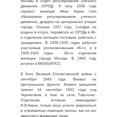
Москвы в отдел регулирования уличного
движения (ОРУД). К лету 1936 года
сержант милиции Иван Кирик стал
образцовым регулировщиком уличного
движения, дежурил на центральных улицах
города. Осенью 1937 года, съездив на
родину в отпуск, перевёлся из ОРУДа в 46-
е отделение милиции постовым: работать с
гражданами. В 1938-1939 годах работал
участковым уполномоченным 46-го, а в
1939-1943 годах - 66-го отделения
милиции города Москвы. В 1940 году
вступил в ВКП(б)/КПСС.
В боях Великой Отечественной войны с
сентября 1943 года. Воевал на
Центральном фронте. Боевое крещение
принял 16 сентября 1943 года под
Черниговом, в бою за село Товстолес.
Отделение, которым командовал
И.В.Кирик, только лишь успело закрепиться
в отвоёванных немецких окопах, как на них
двинулись вражеские танки.