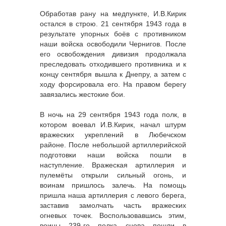
Обработав рану на медпункте, И.В.Кирик
остался в строю. 21 сентября 1943 года в
результате упорных боёв с противником
наши войска освободили Чернигов. После
его освобождения дивизия продолжала
преследовать отходившего противника и к
концу сентября вышла к Днепру, а затем с
ходу форсировала его. На правом берегу
завязались жестокие бои.
В ночь на 29 сентября 1943 года полк, в
котором воевал И.В.Кирик, начал штурм
вражеских укреплений в Любечском
районе. После небольшой артиллерийской
подготовки наши войска пошли в
наступление. Вражеская артиллерия и
пулемёты открыли сильный огонь, и
воинам пришлось залечь. На помощь
пришла наша артиллерия с левого берега,
заставив замолчать часть вражеских
огневых точек. Воспользовавшись этим,
воины 239-го полка снова пошли в