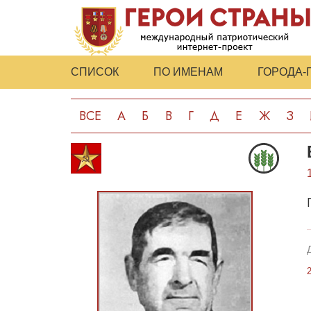
СПИСОК
ПО ИМЕНАМ
ГОРОДА-
ВСЕ
А
Б
В
Г
Д
Е
Ж
З