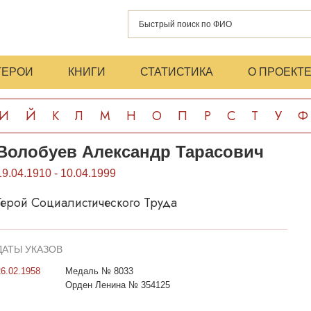
ГЕРОИ
КНИГИ
СТАТИСТИКА
О ПРОЕКТ
И
Й
К
Л
М
Н
О
П
Р
С
Т
У
Ф
Волобуев Александр Тарасович
19.04.1910 - 10.04.1999
Герой Социалистического Труда
ДАТЫ УКАЗОВ
26.02.1958
Медаль № 8033
Орден Ленина № 354125