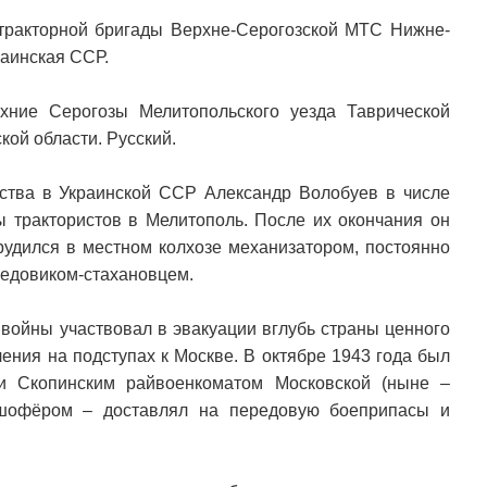
тракторной бригады Верхне-Серогозской МТС Нижне-
раинская ССР.
хние Серогозы Мелитопольского уезда Таврической
кой области. Русский.
йства в Украинской ССР Александр Волобуев в числе
ы трактористов в Мелитополь. После их окончания он
рудился в местном колхозе механизатором, постоянно
редовиком-стахановцем.
войны участвовал в эвакуации вглубь страны ценного
ения на подступах к Москве. В октябре 1943 года был
и Скопинским райвоенкоматом Московской (ныне –
 шофёром – доставлял на передовую боеприпасы и