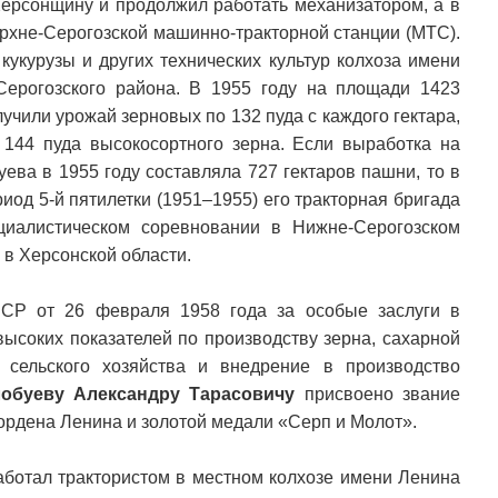
ерсонщину и продолжил работать механизатором, а в
ерхне-Серогозской машинно-тракторной станции (МТС).
кукурузы и других технических культур колхоза имени
Серогозского района. В 1955 году на площади 1423
учили урожай зерновых по 132 пуда с каждого гектара,
 144 пуда высокосортного зерна. Если выработка на
ева в 1955 году составляла 727 гектаров пашни, то в
риод 5-й пятилетки (1951–1955) его тракторная бригада
циалистическом соревновании в Нижне-Серогозском
 в Херсонской области.
СР от 26 февраля 1958 года за особые заслуги в
высоких показателей по производству зерна, сахарной
 сельского хозяйства и внедрение в производство
обуеву Александру Тарасовичу
присвоено звание
ордена Ленина и золотой медали «Серп и Молот».
ботал трактористом в местном колхозе имени Ленина