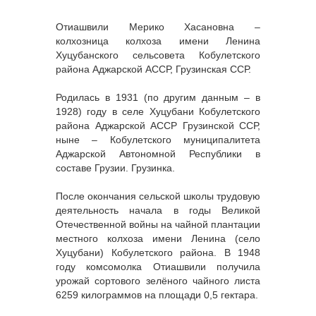
Отиашвили Мерико Хасановна –
колхозница колхоза имени Ленина
Хуцубанского сельсовета Кобулетского
района Аджарской АССР, Грузинская ССР.
Родилась в 1931 (по другим данным – в
1928) году в селе Хуцубани Кобулетского
района Аджарской АССР Грузинской ССР,
ныне – Кобулетского муниципалитета
Аджарской Автономной Республики в
составе Грузии. Грузинка.
После окончания сельской школы трудовую
деятельность начала в годы Великой
Отечественной войны на чайной плантации
местного колхоза имени Ленина (село
Хуцубани) Кобулетского района. В 1948
году комсомолка Отиашвили получила
урожай сортового зелёного чайного листа
6259 килограммов на площади 0,5 гектара.