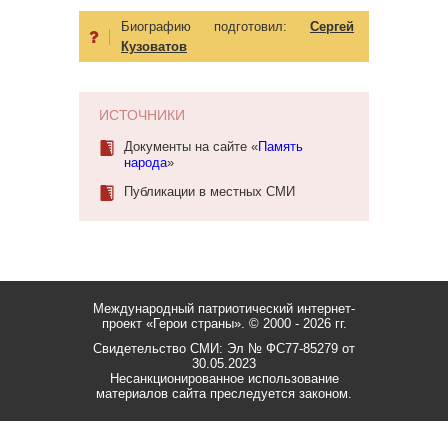
Биографию подготовил:
Сергей
Кузоватов
ИСТОЧНИКИ
Документы на сайте «
Память
народа
»
Публикации в местных СМИ
Международный патриотический интернет-
проект «Герои страны».
© 2000 - 2026 гг.
Свидетельство СМИ: Эл № ФС77-85279 от
30.05.2023
Несанкционированное использование
материалов сайта преследуется законом.