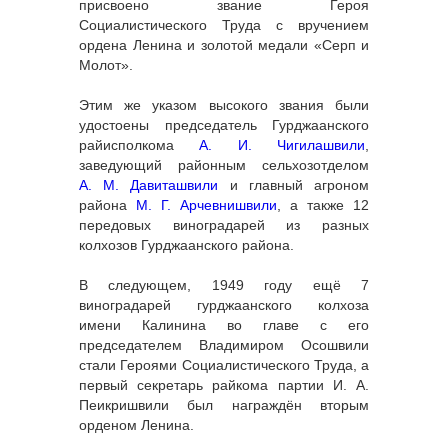
присвоено звание Героя
Социалистического Труда с вручением
ордена Ленина и золотой медали «Серп и
Молот».
Этим же указом высокого звания были
удостоены председатель Гурджаанского
райисполкома
А. И. Чигилашвили
,
заведующий районным сельхозотделом
А. М. Давиташвили
и главный агроном
района
М. Г. Арчевнишвили
, а также 12
передовых виноградарей из разных
колхозов Гурджаанского района.
В следующем, 1949 году ещё 7
виноградарей гурджаанского колхоза
имени Калинина во главе с его
председателем Владимиром Осошвили
стали Героями Социалистического Труда, а
первый секретарь райкома партии И. А.
Пеикришвили был награждён вторым
орденом Ленина.