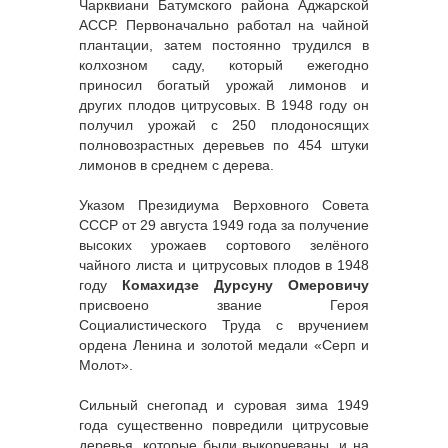
Чарквиани Батумского района Аджарской
АССР. Первоначально работал на чайной
плантации, затем постоянно трудился в
колхозном саду, который ежегодно
приносил богатый урожай лимонов и
других плодов цитрусовых. В 1948 году он
получил урожай с 250 плодоносящих
полновозрастных деревьев по 454 штуки
лимонов в среднем с дерева.
Указом Президиума Верховного Совета
СССР от 29 августа 1949 года за получение
высоких урожаев сортового зелёного
чайного листа и цитрусовых плодов в 1948
году
Комахидзе Дурсуну Омеровичу
присвоено звание Героя
Социалистического Труда с вручением
ордена Ленина и золотой медали «Серп и
Молот».
Сильный снегопад и суровая зима 1949
года существенно повредили цитрусовые
деревья, которые были выкорчеваны, и на