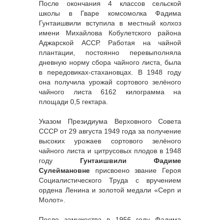
После окончания 4 классов сельской
школы в Гваре комсомолка Фадима
Гунтаишвили вступила в местный колхоз
имени Михайлова Кобулетского района
Аджарской АССР. Работая на чайной
плантации, постоянно перевыполняла
дневную норму сбора чайного листа, была
в передовиках-стахановцах. В 1948 году
она получила урожай сортового зелёного
чайного листа 6162 килограмма на
площади 0,5 гектара.
Указом Президиума Верховного Совета
СССР от 29 августа 1949 года за получение
высоких урожаев сортового зелёного
чайного листа и цитрусовых плодов в 1948
году
Гунтаишвили Фадиме
Сулеймановне
присвоено звание Героя
Социалистического Труда с вручением
ордена Ленина и золотой медали «Серп и
Молот».
После замужества в 1956 году Фадима