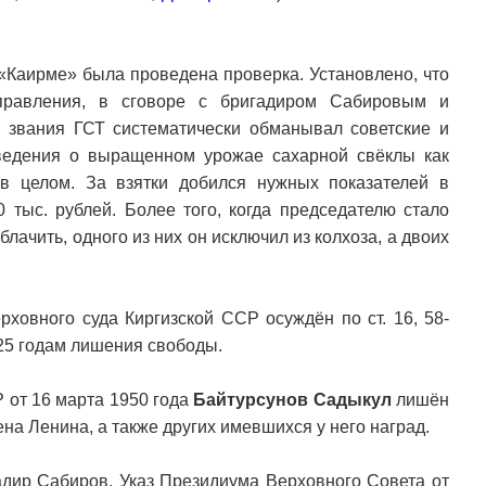
 «Каирме» была проведена проверка. Установлено, что
 правления, в сговоре с бригадиром Сабировым и
 звания ГСТ систематически обманывал советские и
едения о выращенном урожае сахарной свёклы как
 в целом. За взятки добился нужных показателей в
 тыс. рублей. Более того, когда председателю стало
блачить, одного из них он исключил из колхоза, а двоих
ховного суда Киргизской ССР осуждён по ст. 16, 58-
 25 годам лишения свободы.
 от 16 марта 1950 года
Байтурсунов Садыкул
лишён
на Ленина, а также других имевшихся у него наград.
адир Сабиров. Указ Президиума Верховного Совета от