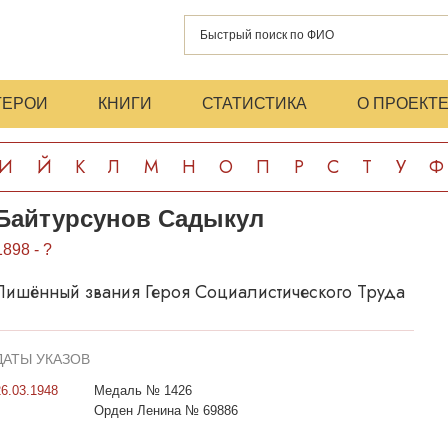
ГЕРОИ
КНИГИ
СТАТИСТИКА
О ПРОЕКТ
И
Й
К
Л
М
Н
О
П
Р
С
Т
У
Ф
Байтурсунов Садыкул
1898 - ?
Лишённый звания Героя Социалистического Труда
ДАТЫ УКАЗОВ
26.03.1948
Медаль № 1426
Орден Ленина № 69886