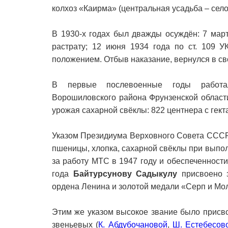
колхоз «Каирма» (центральная усадьба – село
В 1930-х годах был дважды осуждён: 7 март
растрату; 12 июня 1934 года по ст. 109 
положением. Отбыв наказание, вернулся в св
В первые послевоенные годы работал
Ворошиловского района Фрунзенской области
урожая сахарной свёклы: 822 центнера с гект
Указом Президиума Верховного Совета СССР 
пшеницы, хлопка, сахарной свёклы при выпо
за работу МТС в 1947 году и обеспеченност
года
Байтурсунову Садыкулу
присвоено з
ордена Ленина и золотой медали «Серп и Мо
Этим же указом высокое звание было присв
звеньевых (
К. Абдубочановой
,
Ш. Естебесов