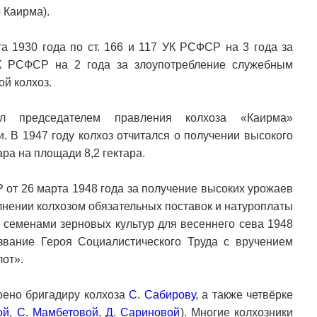
 Каирма).
а 1930 года по ст. 166 и 117 УК РСФСР на 3 года за
УК РСФСР на 2 года за злоупотребление служебным
ой колхоз.
 председателем правления колхоза «Каирма»
. В 1947 году колхоз отчитался о получении высокого
ара на площади 8,2 гектара.
от 26 марта 1948 года за получение высоких урожаев
лнении колхозом обязательных поставок и натуроплаты
и семенами зерновых культур для весеннего сева 1948
вание Героя Социалистического Труда с вручением
лот».
оено бригадиру колхоза
С. Сабирову
, а также четвёрке
ой
,
С. Мамбетовой
,
Д. Сариновой
). Многие колхозники