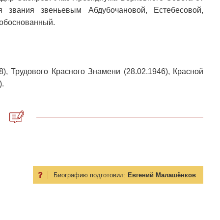
 звания звеньевым Абдубочановой, Естебесовой,
еобоснованный.
), Трудового Красного Знамени (28.02.1946), Красной
).
Биографию подготовил:
Евгений Малашёнков