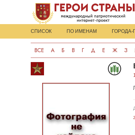
СПИСОК
ПО ИМЕНАМ
ГОРОДА-
ВСЕ
А
Б
В
Г
Д
Е
Ж
З