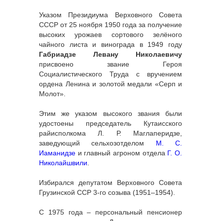
Указом Президиума Верховного Совета
СССР от 25 ноября 1950 года за получение
высоких урожаев сортового зелёного
чайного листа и винограда в 1949 году
Габриадзе Левану Николаевичу
присвоено звание Героя
Социалистического Труда с вручением
ордена Ленина и золотой медали «Серп и
Молот».
Этим же указом высокого звания были
удостоены председатель Кутаисского
райисполкома Л. Р. Маглаперидзе,
заведующий сельхозотделом
М. С.
Иаманидзе
и главный агроном отдела
Г. О.
Николайшвили
.
Избирался депутатом Верховного Совета
Грузинской ССР 3-го созыва (1951–1954).
С 1975 года – персональный пенсионер