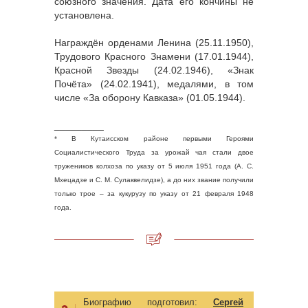
союзного значения. Дата его кончины не
установлена.
Награждён орденами Ленина (25.11.1950),
Трудового Красного Знамени (17.01.1944),
Красной Звезды (24.02.1946), «Знак
Почёта» (24.02.1941), медалями, в том
числе «За оборону Кавказа» (01.05.1944).
_________
* В Кутаисском районе первыми Героями
Социалистического Труда за урожай чая стали двое
тружеников колхоза по указу от 5 июля 1951 года (А. С.
Мхецадзе и С. М. Сулаквелидзе), а до них звание получили
только трое – за кукурузу по указу от 21 февраля 1948
года.
Биографию подготовил:
Сергей