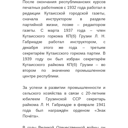
После окончания республиканских курсов
печатных работников с 1932 года работал в
редакции Кутаисской городской газеты,
сначала инструктором в разделе
партийной жизни, позже – редактором
газеты. С марта 1937 года – член
Кутаисского горкома КП(б) Грузии Л. Н.
Габриадзе работал инструктором, с
декабря этого же года – третьим
секретарём Кутаисского горкома партии. В
1939 году он был избран секретарём
Кутаисского райкома КП(б) Грузии – во
втором по значению промышленном
центре республики.
За успехи в развитии промышленности и
сельского хозяйства в связи с 20-летним
юбилеем Грузинской ССР секретарь
райкома Л. Н. Габриадзе в феврале 1941
года был награждён орденом «Знак
Почёта».
В годы Великой Отечественной войны он