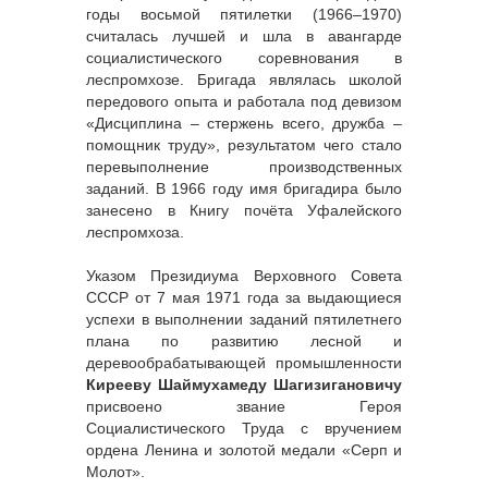
годы восьмой пятилетки (1966–1970)
считалась лучшей и шла в авангарде
социалистического соревнования в
леспромхозе. Бригада являлась школой
передового опыта и работала под девизом
«Дисциплина – стержень всего, дружба –
помощник труду», результатом чего стало
перевыполнение производственных
заданий. В 1966 году имя бригадира было
занесено в Книгу почёта Уфалейского
леспромхоза.
Указом Президиума Верховного Совета
СССР от 7 мая 1971 года за выдающиеся
успехи в выполнении заданий пятилетнего
плана по развитию лесной и
деревообрабатывающей промышленности
Кирееву Шаймухамеду Шагизигановичу
присвоено звание Героя
Социалистического Труда с вручением
ордена Ленина и золотой медали «Серп и
Молот».