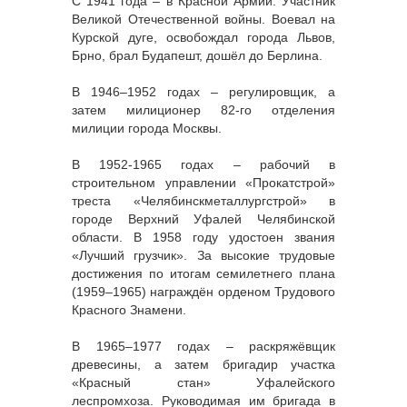
С 1941 года – в Красной Армии. Участник
Великой Отечественной войны. Воевал на
Курской дуге, освобождал города Львов,
Брно, брал Будапешт, дошёл до Берлина.
В 1946–1952 годах – регулировщик, а
затем милиционер 82-го отделения
милиции города Москвы.
В 1952-1965 годах – рабочий в
строительном управлении «Прокатстрой»
треста «Челябинскметаллургстрой» в
городе Верхний Уфалей Челябинской
области. В 1958 году удостоен звания
«Лучший грузчик». За высокие трудовые
достижения по итогам семилетнего плана
(1959–1965) награждён орденом Трудового
Красного Знамени.
В 1965–1977 годах – раскряжёвщик
древесины, а затем бригадир участка
«Красный стан» Уфалейского
леспромхоза. Руководимая им бригада в