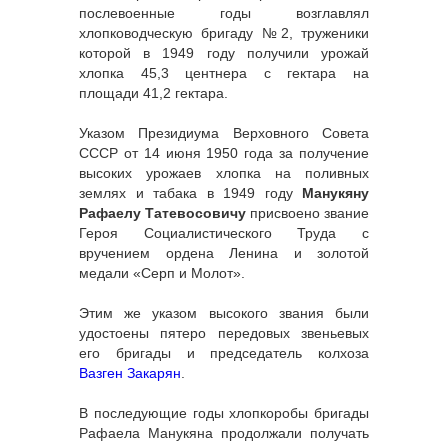
послевоенные годы возглавлял
хлопководческую бригаду №2, труженики
которой в 1949 году получили урожай
хлопка 45,3 центнера с гектара на
площади 41,2 гектара.
Указом Президиума Верховного Совета
СССР от 14 июня 1950 года за получение
высоких урожаев хлопка на поливных
землях и табака в 1949 году
Манукяну
Рафаелу Татевосовичу
присвоено звание
Героя Социалистического Труда с
вручением ордена Ленина и золотой
медали «Серп и Молот».
Этим же указом высокого звания были
удостоены пятеро передовых звеньевых
его бригады и председатель колхоза
Вазген Закарян
.
В последующие годы хлопкоробы бригады
Рафаела Манукяна продолжали получать