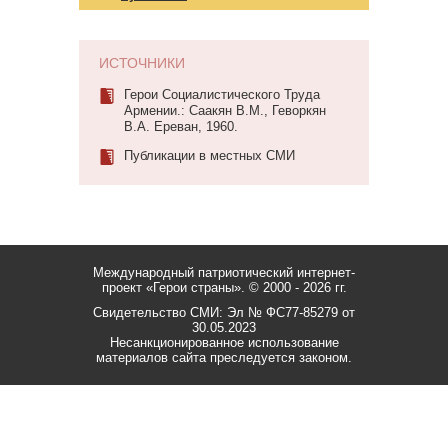
ИСТОЧНИКИ
Герои Социалистического Труда
Армении.: Саакян В.М., Геворкян
В.А. Ереван, 1960.
Публикации в местных СМИ
Международный патриотический интернет-
проект «Герои страны».
© 2000 - 2026 гг.
Свидетельство СМИ: Эл № ФС77-85279 от
30.05.2023
Несанкционированное использование
материалов сайта преследуется законом.