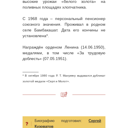
высокие урожаи «белого золота» на
поливных площадях хлопчатника.
С 1968 года – персональный пенсионер
союзного значения. Проживал в родном
селе Бамбакашат. Дата его кончины не
установлена*.
Награждён орденом Ленина (14.06.1950),
медалями, в том числе «За трудовую
доблесть» (07.05.1951).
_______
* В октябре 1980 года Р. Т. Манукяну выдавался дубликат
золотой медали «Серп и Молот».
Биографию подготовил:
Сергей
Кузоватов