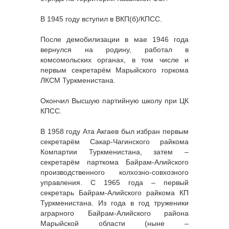
В 1945 году вступил в ВКП(б)/КПСС.
После демобилизации в мае 1946 года
вернулся на родину, работал в
комсомольских органах, в том числе и
первым секретарём Марыйского горкома
ЛКСМ Туркменистана.
Окончил Высшую партийную школу при ЦК
КПСС.
В 1958 году Ата Акгаев был избран первым
секретарём Сакар-Чагинского райкома
Компартии Туркменистана, затем –
секретарём парткома Байрам-Алийского
производственного колхозно-совхозного
управления. С 1965 года – первый
секретарь Байрам-Алийского райкома КП
Туркменистана. Из года в год труженики
аграрного Байрам-Алийского района
Марыйской области (ныне –