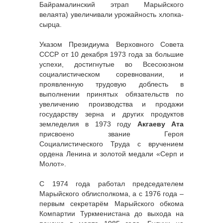
Байрамалинский этрап Марыйского
велаята) увеличивали урожайность хлопка-
сырца.
Указом Президиума Верховного Совета
СССР от 10 декабря 1973 года за большие
успехи, достигнутые во Всесоюзном
социалистическом соревновании, и
проявленную трудовую доблесть в
выполнении принятых обязательств по
увеличению производства и продажи
государству зерна и других продуктов
земледелия в 1973 году
Акгаеву Ата
присвоено звание Героя
Социалистического Труда с вручением
ордена Ленина и золотой медали «Серп и
Молот».
С 1974 года работал председателем
Марыйского облисполкома, а с 1976 года –
первым секретарём Марыйского обкома
Компартии Туркменистана до выхода на