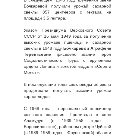
Бочкарёвой получили урожай сахарной
свёклы 857 центнеров с гектара на
площади 3,5 гектара.
Указом Президиума Верховного Совета
СССР от 16 мая 1949 года за получение
высоких урожаев пшеницы и сахарной
свёклы в 1948 году
Бочкарёвой Аграфене
Терентьевне
присвоено звание Героя
Социалистического Труда с вручением
ордена Ленина и золотой медали «Серп и
Молот».
В последующие годы свекловоды её звена
продолжали получать высокие урожаи
корнеплодов.
С 1968 года – персональный пенсионер
союзного значения. Проживала в селе
Аламудун (в 1939–1958 годах –
Ворошиловское), районном центре Чуйской
(в 1939–1959 годах – Фрунзенской) области