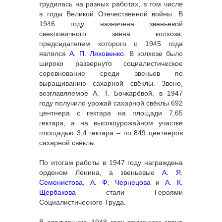
трудилась на разных работах, в том числе
в годы Великой Отечественной войны. В
1946 году назначена звеньевой
свекловичного звена колхоза,
председателем которого с 1945 года
являлся
А. П. Ляховенко
. В колхозе было
широко развернуто социалистическое
соревнование среди звеньев по
выращиванию сахарной свёклы. Звено,
возглавляемое А. Т. Бочкарёвой, в 1947
году получило урожай сахарной свёклы 692
центнера с гектара на площади 7,65
гектара, а на высокоурожайном участке
площадью 3,4 гектара – по 849 центнеров
сахарной свёклы.
По итогам работы в 1947 году награждена
орденом Ленина, а звеньевые
А. Я.
Семенистова
,
А. Ф. Чернецова
и
А. К.
Щербакова
стали Героями
Социалистического Труда.
В следующем, 1948 году труженики звена