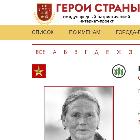
СПИСОК
ПО ИМЕНАМ
ГОРОДА-
ВСЕ
А
Б
В
Г
Д
Е
Ж
З