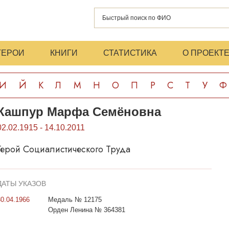
ГЕРОИ
КНИГИ
СТАТИСТИКА
О ПРОЕКТ
И
Й
К
Л
М
Н
О
П
Р
С
Т
У
Ф
Кашпур Марфа Семёновна
02.02.1915 - 14.10.2011
Герой Социалистического Труда
ДАТЫ УКАЗОВ
30.04.1966
Медаль № 12175
Орден Ленина № 364381