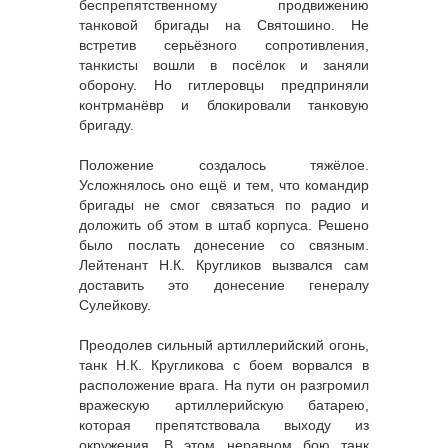
беспрепятственному продвижению
танковой бригады на Святошино. Не
встретив серьёзного сопротивления,
танкисты вошли в посёлок и заняли
оборону. Но гитлеровцы предприняли
контрманёвр и блокировали танковую
бригаду.
Положение создалось тяжёлое.
Усложнялось оно ещё и тем, что командир
бригады не смог связаться по радио и
доложить об этом в штаб корпуса. Решено
было послать донесение со связным.
Лейтенант Н.К. Кругликов вызвался сам
доставить это донесение генералу
Сулейкову.
Преодолев сильный артиллерийский огонь,
танк Н.К. Кругликова с боем ворвался в
расположение врага. На пути он разгромил
вражескую артиллерийскую батарею,
которая препятствовала выходу из
окружения. В этом неравном бою танк