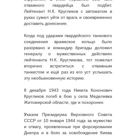
отважного гвардейца был подбит.
Лейтенант Н.К. Кругликов с автоматом в
руках сумел уйти от врага и своевременно
доставить донесение.
Когда под ударами гвардейского танкового
соединения вражеское кольцо было
разорвано и командир бригады доложил
генералу о мужественных действиях
лейтенанта Н.К. Кругликова, тот пожелал
вторично встретиться с отважным
танкистом и ещё раз из его уст услышать
эту необыкновенную историю.
8 декабря 1943 года Никита Кононович
Кругликов погиб в бою у села Меделивка
Житомирской области, где и похоронен.
У
казом Президиума Верховного Совета
СССР от 10 января 1944 года за мужество
и отвагу, проявленные при форсировании
Днепра и в боях за освобождение Киева