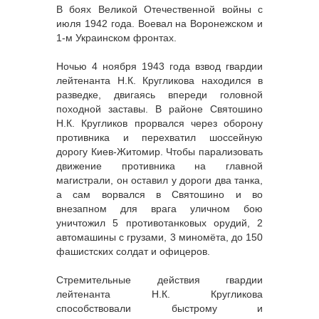
В боях Великой Отечественной войны с
июля 1942 года. Воевал на Воронежском и
1-м Украинском фронтах.
Ночью 4 ноября 1943 года взвод гвардии
лейтенанта Н.К. Кругликова находился в
разведке, двигаясь впереди головной
походной заставы. В районе Святошино
Н.К. Кругликов прорвался через оборону
противника и перехватил шоссейную
дорогу Киев-Житомир. Чтобы парализовать
движение противника на главной
магистрали, он оставил у дороги два танка,
а сам ворвался в Святошино и во
внезапном для врага уличном бою
уничтожил 5 противотанковых орудий, 2
автомашины с грузами, 3 миномёта, до 150
фашистских солдат и офицеров.
Стремительные действия гвардии
лейтенанта Н.К. Кругликова
способствовали быстрому и