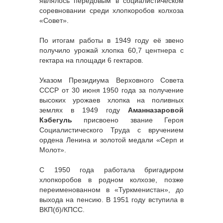
являлось передовым в социалистическом
соревновании среди хлопкоробов колхоза
«Совет».
По итогам работы в 1949 году её звено
получило урожай хлопка 60,7 центнера с
гектара на площади 6 гектаров.
Указом Президиума Верховного Совета
СССР от 30 июня 1950 года за получение
высоких урожаев хлопка на поливных
землях в 1949 году
Аманназаровой
Кэбегуль
присвоено звание Героя
Социалистического Труда с вручением
ордена Ленина и золотой медали «Серп и
Молот».
С 1950 года работала бригадиром
хлопкоробов в родном колхозе, позже
переименованном в «Туркменистан», до
выхода на пенсию. В 1951 году вступила в
ВКП(б)/КПСС.