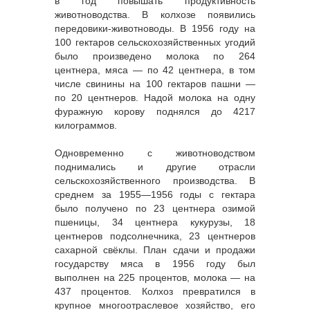
в год повышать продуктивность
животноводства. В колхозе появились
передовики-животноводы. В 1956 году на
100 гектаров сельскохозяйственных угодий
было произведено молока по 264
центнера, мяса — по 42 центнера, в том
числе свинины на 100 гектаров пашни —
по 20 центнеров. Надой молока на одну
фуражную корову поднялся до 4217
килограммов.
Одновременно с животноводством
поднимались и другие отрасли
сельскохозяйственного производства. В
среднем за 1955—1956 годы с гектара
было получено по 23 центнера озимой
пшеницы, 34 центнера кукурузы, 18
центнеров подсолнечника, 23 центнеров
сахарной свёклы. План сдачи и продажи
государству мяса в 1956 году был
выполнен на 225 процентов, молока — на
437 процентов. Колхоз превратился в
крупное многоотраслевое хозяйство, его