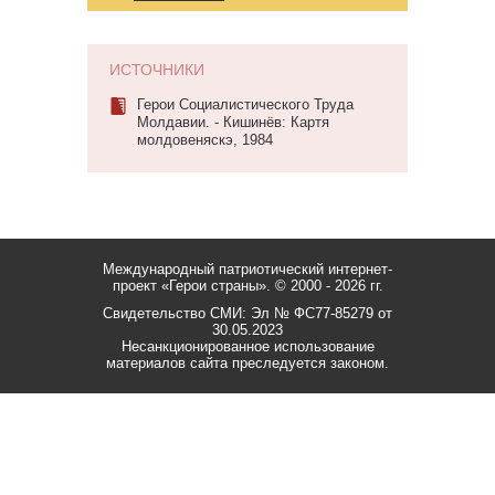
ИСТОЧНИКИ
Герои Социалистического Труда
Молдавии. - Кишинёв: Картя
молдовеняскэ, 1984
Международный патриотический интернет-
проект «Герои страны».
© 2000 - 2026 гг.
Свидетельство СМИ: Эл № ФС77-85279 от
30.05.2023
Несанкционированное использование
материалов сайта преследуется законом.