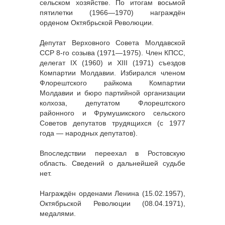
сельском хозяйстве. По итогам восьмой
пятилетки (1966—1970) награждён
орденом Октябрьской Революции.
Депутат Верховного Совета Молдавской
ССР 8-го созыва (1971—1975). Член КПСС,
делегат IX (1960) и XIII (1971) съездов
Компартии Молдавии. Избирался членом
Флорештского райкома Компартии
Молдавии и бюро партийной организации
колхоза, депутатом Флорештского
районного и Фрумушикского сельского
Советов депутатов трудящихся (с 1977
года — народных депутатов).
Впоследствии переехал в Ростовскую
область. Сведений о дальнейшей судьбе
нет.
Награждён орденами Ленина (15.02.1957),
Октябрьской Революции (08.04.1971),
медалями.