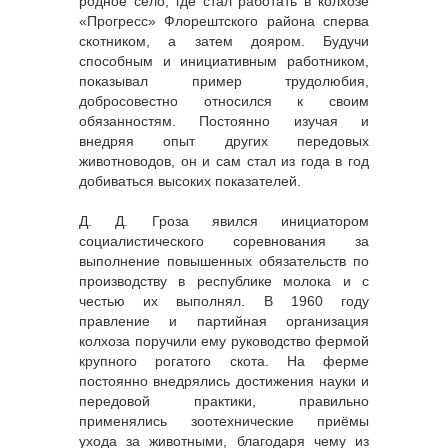
родное село, где стал работать в колхозе
«Прогресс» Флорештского района сперва
скотником, а затем дояром. Будучи
способным и инициативным работником,
показывал пример трудолюбия,
добросовестно относился к своим
обязанностям. Постоянно изучая и
внедряя опыт других передовых
животноводов, он и сам стал из года в год
добиваться высоких показателей.
Д. Д. Гроза явился инициатором
социалистического соревнования за
выполнение повышенных обязательств по
производству в республике молока и с
честью их выполнял. В 1960 году
правление и партийная организация
колхоза поручили ему руководство фермой
крупного рогатого скота. На ферме
постоянно внедрялись достижения науки и
передовой практики, правильно
применялись зоотехнические приёмы
ухода за животными, благодаря чему из