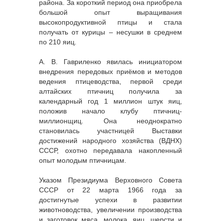
района. За короткий период она приобрела
большой опыт выращивания
высокопродуктивной птицы и стала
получать от курицы – несушки в среднем
по 210 яиц.
А. В. Гавриленко явилась инициатором
внедрения передовых приёмов и методов
ведения птицеводства, первой среди
алтайских птичниц получила за
календарный год 1 миллион штук яиц,
положив начало клубу птичниц-
миллионщиц. Она неоднократно
становилась участницей Выставки
достижений народного хозяйства (ВДНХ)
СССР, охотно передавала накопленный
опыт молодым птичницам.
Указом Президиума Верховного Совета
СССР от 22 марта 1966 года за
достигнутые успехи в развитии
животноводства, увеличении производства
и заготовок мяса, молока, яиц, шерсти и