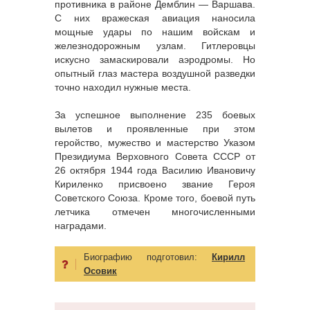
противника в районе Демблин — Варшава.
С них вражеская авиация наносила
мощные удары по нашим войскам и
железнодорожным узлам. Гитлеровцы
искусно замаскировали аэродромы. Но
опытный глаз мастера воздушной разведки
точно находил нужные места.
За успешное выполнение 235 боевых
вылетов и проявленные при этом
геройство, мужество и мастерство Указом
Президиума Верховного Совета СССР от
26 октября 1944 года Василию Ивановичу
Кириленко присвоено звание Героя
Советского Союза. Кроме того, боевой путь
летчика отмечен многочисленными
наградами.
Биографию подготовил:
Кирилл
Осовик