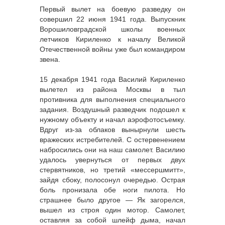
Первый вылет на боевую разведку он
совершил 22 июня 1941 года. Выпускник
Ворошиловградской школы военных
летчиков Кириленко к началу Великой
Отечественной войны уже был командиром
звена.
15 декабря 1941 года Василий Кириленко
вылетел из района Москвы в тыл
противника для выполнения специального
задания. Воздушный разведчик подошел к
нужному объекту и начал аэрофотосъемку.
Вдруг из-за облаков вынырнули шесть
вражеских истребителей. С остервенением
набросились они на наш самолет. Василию
удалось увернуться от первых двух
стервятников, но третий «мессершмитт»,
зайдя сбоку, полосонул очередью. Острая
боль пронизала обе ноги пилота. Но
страшнее было другое — Як загорелся,
вышел из строя один мотор. Самолет,
оставляя за собой шлейф дыма, начал