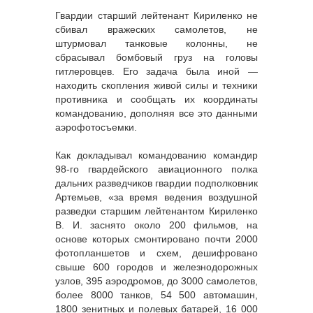
Гвардии старший лейтенант Кириленко не
сбивал вражеских самолетов, не
штурмовал танковые колонны, не
сбрасывал бомбовый груз на головы
гитлеровцев. Его задача была иной —
находить скопления живой силы и техники
противника и сообщать их координаты
командованию, дополняя все это данными
аэрофотосъемки.
Как докладывал командованию командир
98-го гвардейского авиационного полка
дальних разведчиков гвардии подполковник
Артемьев, «за время ведения воздушной
разведки старшим лейтенантом Кириленко
В. И. заснято около 200 фильмов, на
основе которых смонтировано почти 2000
фотопланшетов и схем, дешифровано
свыше 600 городов и железнодорожных
узлов, 395 аэродромов, до 3000 самолетов,
более 8000 танков, 54 500 автомашин,
1800 зенитных и полевых батарей, 16 000