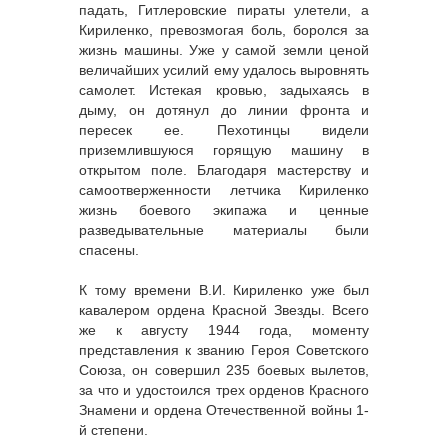
падать, Гитлеровские пираты улетели, а
Кириленко, превозмогая боль, боролся за
жизнь машины. Уже у самой земли ценой
величайших усилий ему удалось выровнять
самолет. Истекая кровью, задыхаясь в
дыму, он дотянул до линии фронта и
пересек ее. Пехотинцы видели
приземлившуюся горящую машину в
открытом поле. Благодаря мастерству и
самоотверженности летчика Кириленко
жизнь боевого экипажа и ценные
разведывательные материалы были
спасены.
К тому времени В.И. Кириленко уже был
кавалером ордена Красной Звезды. Всего
же к августу 1944 года, моменту
представления к званию Героя Советского
Союза, он совершил 235 боевых вылетов,
за что и удостоился трех орденов Красного
Знамени и ордена Отечественной войны 1-
й степени.