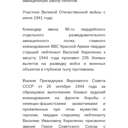
авиационную школу пилотов.
Участник Великой Отечественной войны с
июня 1941 года.
Командир звена 98-го гвардейского
отдельного разведывательного
авиационного полка главного
командования ВВС Красной Армии гвардии
старший лейтенант Василий Кириленко к
августу 1944 года произвел 235 боевых
вылетов на разведку войск и военных
объектов в глубоком тылу противника.
У
казом Президиума Верховного Совета
СССР от 26 октября 1944 года за
образцовое выполнение боевых заданий
командования на фронте борьбы с
немецко-фашистскими захватчиками и
проявленные при этом мужество и
героизм, гвардии старшему лейтенанту
Василию Ивановичу Кириленко присвоено
звание Героя Советского Союза с