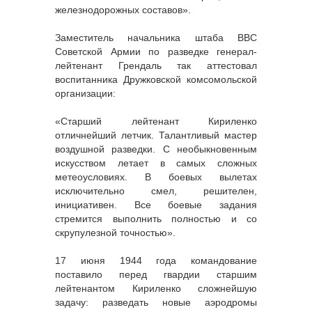
железнодорожных составов».
Заместитель начальника штаба ВВС
Советской Армии по разведке генерал-
лейтенант Грендаль так аттестовал
воспитанника Дружковской комсомольской
организации:
«Старший лейтенант Кириленко
отличнейший летчик. Талантливый мастер
воздушной разведки. С необыкновенным
искусством летает в самых сложных
метеоусловиях. В боевых вылетах
исключительно смел, решителен,
инициативен. Все боевые задания
стремится выполнить полностью и со
скрупулезной точностью».
17 июня 1944 года командование
поставило перед гвардии старшим
лейтенантом Кириленко сложнейшую
задачу: разведать новые аэродромы