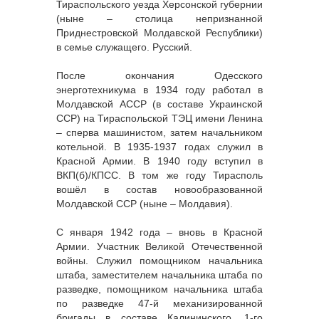
Тираспольского уезда Херсонской губернии
(ныне – столица непризнанной
Приднестровской Молдавской Республики)
в семье служащего. Русский.
После окончания Одесского
энерготехникума в 1934 году работал в
Молдавской АССР (в составе Украинской
ССР) на Тираспольской ТЭЦ имени Ленина
– сперва машинистом, затем начальником
котельной. В 1935-1937 годах служил в
Красной Армии. В 1940 году вступил в
ВКП(б)/КПСС. В том же году Тирасполь
вошёл в состав новообразованной
Молдавской ССР (ныне – Молдавия).
С января 1942 года – вновь в Красной
Армии. Участник Великой Отечественной
войны. Служил помощником начальника
штаба, заместителем начальника штаба по
разведке, помощником начальника штаба
по разведке 47-й механизированной
бригады в составе Калининского, 1-го