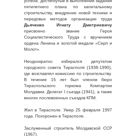
успехи, достигнутые в выполнении заданий
пятилетнего плана по капитальному
строительству, внедрение новой техники и
передовых методов организации труда
Дьяченко Игнату Дмитриевичу
присвоено звание Героя
Социалистического Труда с вручением
ордена Ленина и золотой медали «Серп и
Молот».
Неоднократно избирался депутатом
городского совета Тирасполя (1938-1990),
где возглавлял комиссию по строительству.
В течение 15 лет был членом бюро
Тираспольского горкома Компартии
Молдавии. Делегат I съезда (1941), а также
многих послевоенных съездов КПМ.
Жил в Тирасполе. Умер 25 февраля 1997
года. Похоронен в Тирасполе.
Заслуженный строитель Молдавской ССР
(1967).