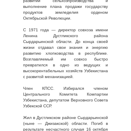
развитии сельхозпроизводства и
выполнение плана продажи государству
продуктов земледелия орденом
Октябрьской Революции.
С 1971 года — директор совхоза имени
Ленина Дустликского района
Сырдарьинской области. До конца своей
жизни отдавал свои знания и энергию
развитию хлопководства в республике.
Возглавляемый им совхоз быстро
превратился в одно из ведущих и
высокорентабельных хозяйств Узбекистана
с развитой механизацией.
Член КПСС. Избирался членом
Центрального Комитета Компартии
Узбекистана, депутатом Верховного Совета
Узбекской ССР.
Жил в Дустликском районе Сырдарьинской
(ныне — Джизакской) области. Погиб в
результате несчастного случая 16 октября