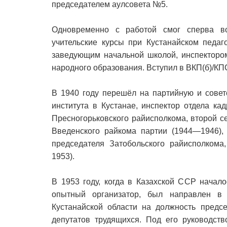
председателем аулсовета №5.
Одновременно с работой смог сперва во
учительские курсы при Кустанайском педаг
заведующим начальной школой, инспектор
народного образования. Вступил в ВКП(б)/КП
В 1940 году перешёл на партийную и советс
института в Кустанае, инспектор отдела ка
Пресногорьковского райисполкома, второй с
Введенского райкома партии (1944—1946), 
председателя Затобольского райисполкома
1953).
В 1953 году, когда в Казахской ССР начал
опытный организатор, был направлен в
Кустанайской области на должность предсе
депутатов трудящихся. Под его руководств