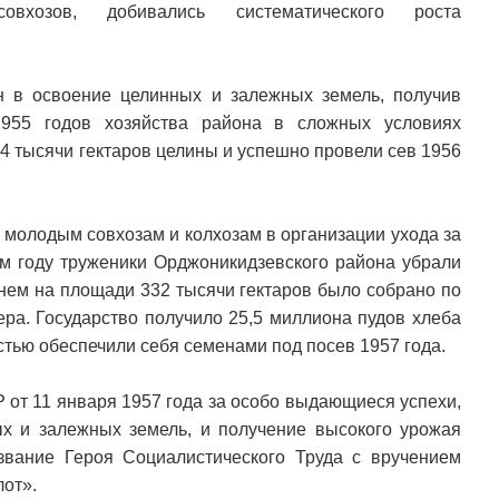
вхозов, добивались систематического роста
н в освоение целинных и залежных земель, получив
1955 годов хозяйства района в сложных условиях
4 тысячи гектаров целины и успешно провели сев 1956
молодым совхозам и колхозам в организации ухода за
ом году труженики Орджоникидзевского района убрали
нем на площади 332 тысячи гектаров было собрано по
ера. Государство получило 25,5 миллиона пудов хлеба
стью обеспечили себя семенами под посев 1957 года.
от 11 января 1957 года за особо выдающиеся успехи,
х и залежных земель, и получение высокого урожая
вание Героя Социалистического Труда с вручением
лот».