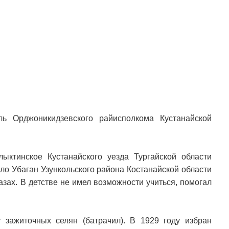
ь Орджоникидзевского райисполкома Кустанайской
ыктинское Кустанайского уезда Тургайской области
ло Убаган Узункольского района Костанайской области
азах. В детстве не имел возможности учиться, помогал
зажиточных селян (батрачил). В 1929 году избран