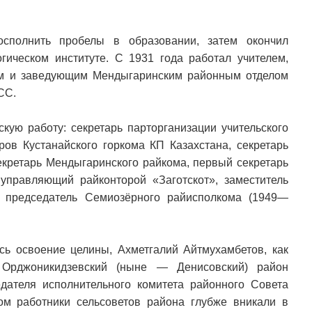
сполнить пробелы в образовании, затем окончил
огическом институте. С 1931 года работал учителем,
ом и заведующим Мендыгаринским районным отделом
СС.
кую работу: секретарь парторганизации учительского
дров Кустанайского горкома КП Казахстана, секретарь
екретарь Мендыгаринского райкома, первый секретарь
управляющий райконторой «Заготскот», заместитель
, председатель Семиозёрного райисполкома (1949—
ось освоение целины, Ахметгалий Айтмухамбетов, как
 Орджоникидзевский (ныне — Денисовский) район
дателя исполнительного комитета районного Совета
ом работники сельсоветов района глубже вникали в