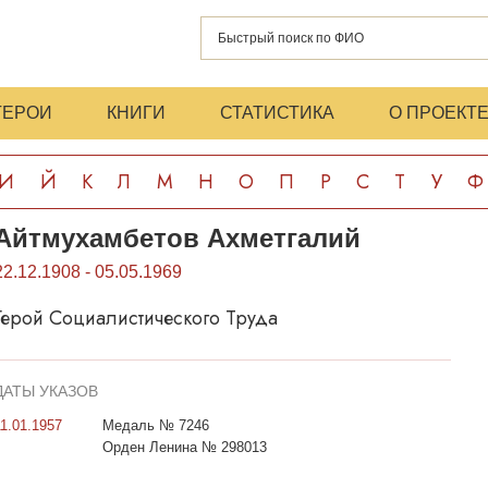
ГЕРОИ
КНИГИ
СТАТИСТИКА
О ПРОЕКТ
И
Й
К
Л
М
Н
О
П
Р
С
Т
У
Ф
Айтмухамбетов Ахметгалий
22.12.1908 - 05.05.1969
Герой Социалистического Труда
ДАТЫ УКАЗОВ
11.01.1957
Медаль № 7246
Орден Ленина № 298013