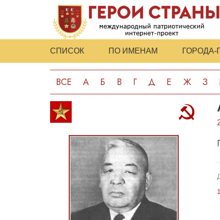
СПИСОК
ПО ИМЕНАМ
ГОРОДА-
ВСЕ
А
Б
В
Г
Д
Е
Ж
З