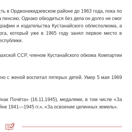
ть в Орджоникидзевском районе до 1963 года, пока по
 пенсию. Однако обходиться без дела он долго не смог
графии и издательства Кустанайского облисполкома, а
орга, который уже в 1965 году занял первое место в
еспублики.
захской ССР, членом Кустанайского обкома Компартии
но с женой воспитал пятерых детей. Умер 5 мая 1969
нак Почёта» (16.11.1945), медалями, в том числе «За
йне 1941—1945 гг.», «За освоение целинных земель».