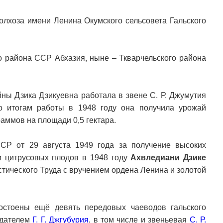
олхоза имени Ленина Окумского сельсовета Гальского
го района ССР Абхазия, ныне – Ткварчельского района
ны Дзика Дзикуевна работала в звене С. Р. Джумутия
о итогам работы в 1948 году она получила урожай
раммов на площади 0,5 гектара.
СР от 29 августа 1949 года за получение высоких
 и цитрусовых плодов в 1948 году
Ахвледиани Дзике
тического Труда с вручением ордена Ленина и золотой
остоены ещё девять передовых чаеводов гальского
едателем
Г. Г. Джгубурия
, в том числе и звеньевая
С. Р.