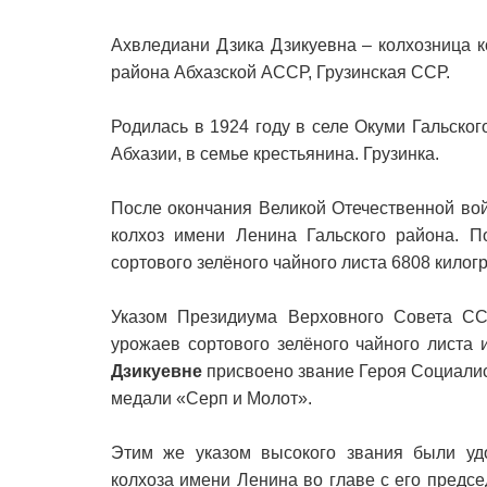
Ахвледиани Дзика Дзикуевна – колхозница к
района Абхазской АССР, Грузинская ССР.
Родилась в 1924 году в селе Окуми Гальско
Абхазии, в семье крестьянина. Грузинка.
После окончания Великой Отечественной вой
колхоз имени Ленина Гальского района. П
сортового зелёного чайного листа 6808 килог
Указом Президиума Верховного Совета СС
урожаев сортового зелёного чайного листа
Дзикуевне
присвоено звание Героя Социалис
медали «Серп и Молот».
Этим же указом высокого звания были уд
колхоза имени Ленина во главе с его предс