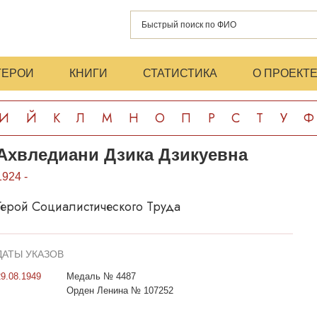
ГЕРОИ
КНИГИ
СТАТИСТИКА
О ПРОЕКТ
И
Й
К
Л
М
Н
О
П
Р
С
Т
У
Ф
Ахвледиани Дзика Дзикуевна
1924 -
Герой Социалистического Труда
ДАТЫ УКАЗОВ
29.08.1949
Медаль № 4487
Орден Ленина № 107252