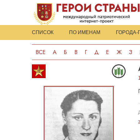
СПИСОК
ПО ИМЕНАМ
ГОРОДА-
ВСЕ
А
Б
В
Г
Д
Е
Ж
З