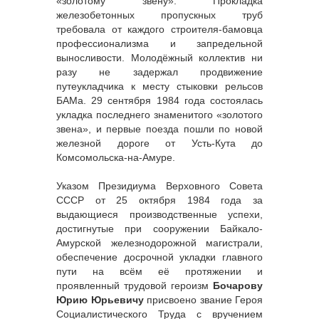
«золотому звену». Прокладка
железобетонных пропускных труб
требовала от каждого строителя-бамовца
профессионализма и запредельной
выносливости. Молодёжный коллектив ни
разу не задержал продвижение
путеукладчика к месту стыковки рельсов
БАМа. 29 сентября 1984 года состоялась
укладка последнего знаменитого «золотого
звена», и первые поезда пошли по новой
железной дороге от Усть-Кута до
Комсомольска-на-Амуре.
Указом Президиума Верховного Совета
СССР от 25 октября 1984 года за
выдающиеся производственные успехи,
достигнутые при сооружении Байкало-
Амурской железнодорожной магистрали,
обеспечение досрочной укладки главного
пути на всём её протяжении и
проявленный трудовой героизм
Бочарову
Юрию Юрьевичу
присвоено звание Героя
Социалистического Труда с вручением