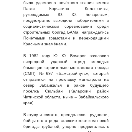
была удостоена почётного звания имени
Павки Корчагина. Коллективы,
руководимые Ю. Ю. Бочаровым,
неоднократно выходили победителями в
социалистическом соревновании среди
строительных бригад БАМа, награждались
Почётными грамотами и переходящими
Красными знамёнами.
В 1982 году Ю. Ю. Бочаров возглавил
очередной ударный отряд молодых
бамовцев строительно-монтажного поезда
(СМП) №697 «Бамстройпуть», который
отправился на прокладку магистрали на
север Забайкалья в район будущего
посёлка Сюльбан (Каларский район
Читинской области, ныне – Забайкальского
края).
В стужу и слякоть, преодолевая трудности,
бойцы его отряда, ставшие костяком новой
бригады трубачей, упорно продвигались к