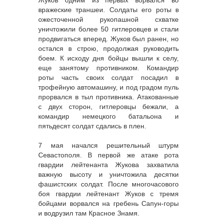
вражеские траншеи. Солдаты его роты в
ожесточенной рукопашной схватке
уничтожили более 50 гитлеровцев и стали
продвигаться вперед. Жуков был ранен, но
остался в строю, продолжая руководить
боем. К исходу дня бойцы вышли к селу,
еще занятому противником. Командир
роты часть своих солдат посадил в
трофейную автомашину, и под градом пуль
прорвался в тыл противника. Атакованные
с двух сторон, гитлеровцы бежали, а
командир немецкого батальона и
пятьдесят солдат сдались в плен.
7 мая начался решительный штурм
Севастополя. В первой же атаке рота
гвардии лейтенанта Жукова захватила
важную высоту и уничтожила десятки
фашистских солдат. После многочасового
боя гвардии лейтенант Жуков с тремя
бойцами ворвался на гребень Сапун-горы
и водрузил там Красное Знамя.