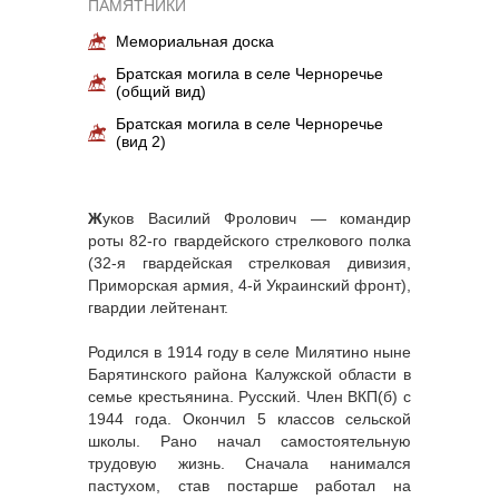
ПАМЯТНИКИ
Мемориальная доска
Братская могила в селе Черноречье
(общий вид)
Братская могила в селе Черноречье
(вид 2)
Ж
уков Василий Фролович — командир
роты 82-го гвардейского стрелкового полка
(32-я гвардейская стрелковая дивизия,
Приморская армия, 4-й Украинский фронт),
гвардии лейтенант.
Родился в 1914 году в селе Милятино ныне
Барятинского района Калужской области в
семье крестьянина. Русский. Член ВКП(б) с
1944 года. Окончил 5 классов сельской
школы. Рано начал самостоятельную
трудовую жизнь. Сначала нанимался
пастухом, став постарше работал на