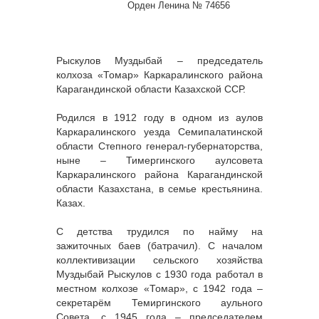
Орден Ленина № 74656
Рыскулов Муздыбай – председатель
колхоза «Томар» Каркаралинского района
Карагандинской области Казахской ССР.
Родился в 1912 году в одном из аулов
Каркаралинского уезда Семипалатинской
области Степного генерал-губернаторства,
ныне – Тимергинского аулсовета
Каркаралинского района Карагандинской
области Казахстана, в семье крестьянина.
Казах.
С детства трудился по найму на
зажиточных баев (батрачил). С началом
коллективизации сельского хозяйства
Муздыбай Рыскулов с 1930 года работал в
местном колхозе «Томар», с 1942 года –
секретарём Темиргинского аульного
Совета, с 1945 года – председателем