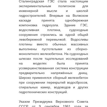
Сталинградская ГЭС стала настоящим
экспериментальным полигоном для
инженерной мысли и школой
гидростроителей. Впервые на Волжском
каскаде принята однобережная
компоновка гидроузла. Здание ГЭС,
водосливная плотина, судоходные
сооружения строились за одной общей
левобережной перемычкой. Водосливы
плотины вместо обычных массивных
выполнены пустотелыми из сборно-
монолитного железобетона. На судоходных
шлюзах после тщательных исследований
на моделях была принята
усовершенствованная система конструкции
предварительно напряжённых днищ.
Широко применялся сборный железобетон
при сооружении перекрытий водосбросов,
спиральных камер, водоводов и других
гидротехнических конструкций.
Указом Президиума Верховного Совета
СССР от 9 сентября 1961 года за