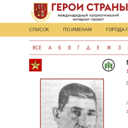
СПИСОК
ПО ИМЕНАМ
ГОРОДА-
ВСЕ
А
Б
В
Г
Д
Е
Ж
З