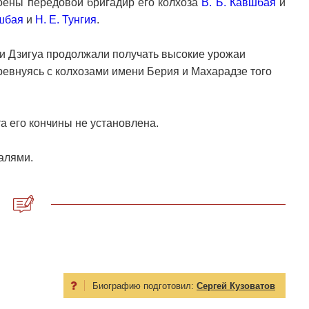
оены передовой бригадир его колхоза
В. Б. Кавшбая
и
вшбая
и
Н. Е. Тунгия
.
и Дзигуа продолжали получать высокие урожаи
соревнуясь с колхозами имени Берия и Махарадзе того
 его кончины не установлена.
алями.
Биографию подготовил:
Сергей Кузоватов