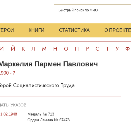
ГЕРОИ
КНИГИ
СТАТИСТИКА
О ПРОЕКТ
И
Й
К
Л
М
Н
О
П
Р
С
Т
У
Ф
Маркелия Пармен Павлович
1900 - ?
Герой Социалистического Труда
ДАТЫ УКАЗОВ
21.02.1948
Медаль № 713
Орден Ленина № 67478