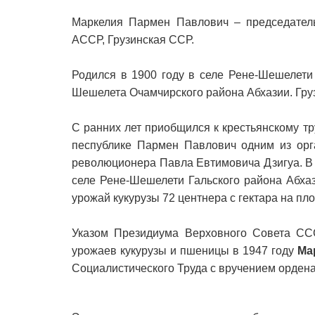
Маркелия Пармен Павлович – председатель
АССР, Грузинская ССР.
Родился в 1900 году в селе Рене-Шешелети 
Шешелета Очамчирского района Абхазии. Гру
С ранних лет приобщился к крестьянскому тр
песпублике Пармен Павлович одним из орга
революционера Павла Евтимовича Дзигуа. В 
селе Рене-Шешелети Гальского района Абхаз
урожай кукурузы 72 центнера с гектара на пл
Указом Президиума Верховного Совета СС
урожаев кукурузы и пшеницы в 1947 году
Ма
Социалистического Труда с вручением ордена