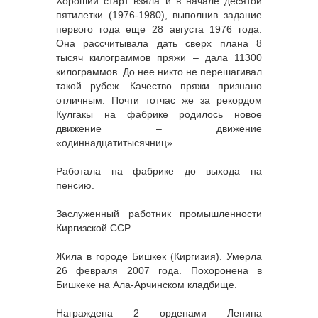
Хороший старт взяла и в начале десятой
пятилетки (1976-1980), выполнив задание
первого года еще 28 августа 1976 года.
Она рассчитывала дать сверх плана 8
тысяч килограммов пряжи – дала 11300
килограммов. До нее никто не перешагивал
такой рубеж. Качество пряжи признано
отличным. Почти тотчас же за рекордом
Кулгакы на фабрике родилось новое
движение – движение
«одиннадцатитысячниц»
Работала на фабрике до выхода на
пенсию.
Заслуженный работник промышленности
Киргизской ССР.
Жила в городе Бишкек (Киргизия). Умерла
26 февраля 2007 года. Похоронена в
Бишкеке на Ала-Арчинском кладбище.
Награждена 2 орденами Ленина