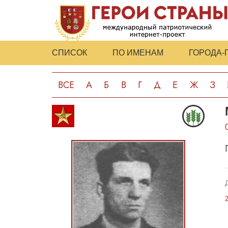
СПИСОК
ПО ИМЕНАМ
ГОРОДА-
ВСЕ
А
Б
В
Г
Д
Е
Ж
З