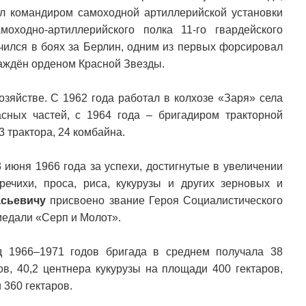
ыл командиром самоходной артиллерийской установки
моходно-артиллерийского полка 11-го гвардейского
ичился в боях за Берлин, одним из первых форсировал
аждён орденом Красной Звезды.
озяйстве. С 1962 года работал в колхозе «Заря» села
ных частей, с 1964 года – бригадиром тракторной
3 трактора, 24 комбайна.
 июня 1966 года за успехи, достигнутые в увеличении
речихи, проса, риса, кукурузы и других зерновых и
асьевичу
присвоено звание Героя Социалистического
медали «Серп и Молот».
д 1966–1971 годов бригада в среднем получала 38
в, 40,2 центнера кукурузы на площади 400 гектаров,
 360 гектаров.