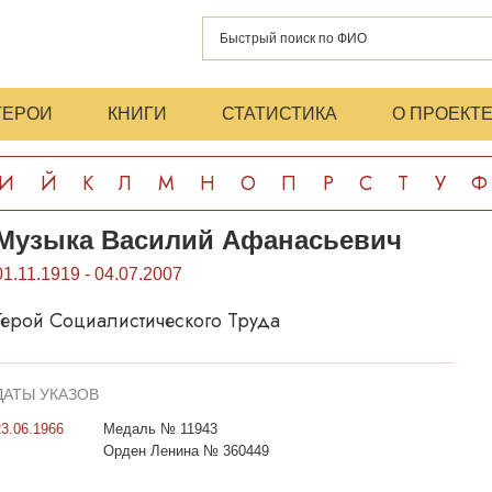
ГЕРОИ
КНИГИ
СТАТИСТИКА
О ПРОЕКТ
И
Й
К
Л
М
Н
О
П
Р
С
Т
У
Ф
Музыка Василий Афанасьевич
01.11.1919 - 04.07.2007
Герой Социалистического Труда
ДАТЫ УКАЗОВ
23.06.1966
Медаль № 11943
Орден Ленина № 360449