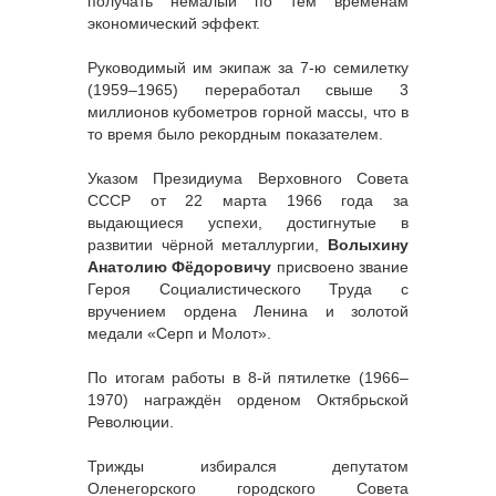
получать немалый по тем временам
экономический эффект.
Руководимый им экипаж за 7-ю семилетку
(1959–1965) переработал свыше 3
миллионов кубометров горной массы, что в
то время было рекордным показателем.
Указом Президиума Верховного Совета
СССР от 22 марта 1966 года за
выдающиеся успехи, достигнутые в
развитии чёрной металлургии,
Волыхину
Анатолию Фёдоровичу
присвоено звание
Героя Социалистического Труда с
вручением ордена Ленина и золотой
медали «Серп и Молот».
По итогам работы в 8-й пятилетке (1966–
1970) награждён орденом Октябрьской
Революции.
Трижды избирался депутатом
Оленегорского городского Совета