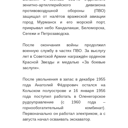
зенитно-артиллерийского дивизиона
противовоздушной обороны (ПВО)
защищал от налётов вражеской авиации
город Мурманск и его морской порт,
прикрывал небо Кандалакши, Беломорска,
Сегежи и Петрозаводска.
После окончания войны продолжил
военную службу в частях ПВО. За выслугу
лет в Советской Армии награждён орденом
Красной Звезды и медалью «За боевые
заслуги».
После увольнения в запас в декабре 1955
года Анатолий Фёдорович остался на
Кольском полуострове и 16 января 1956
года поступил работать в Оленегорское
рудоуправление (с 1960 года –
горнообогатительный комбинат).
Первоначально он работал электриком, а с
августа начал осваивать экскаватор.