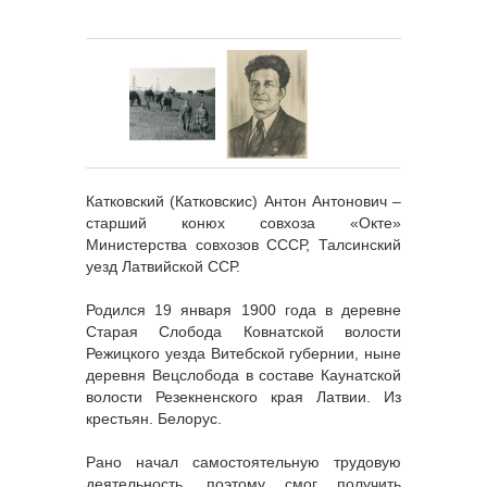
Катковский (Катковскис) Антон Антонович –
старший конюх совхоза «Окте»
Министерства совхозов СССР, Талсинский
уезд Латвийской ССР.
Родился 19 января 1900 года в деревне
Старая Слобода Ковнатской волости
Режицкого уезда Витебской губернии, ныне
деревня Вецслобода в составе Каунатской
волости Резекненского края Латвии. Из
крестьян. Белорус.
Рано начал самостоятельную трудовую
деятельность, поэтому смог получить