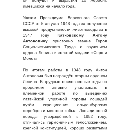
он получил и вырастил 20 жеребят,
имевшихся на начало года.
Указом Президиума Верховного Совета
СССР от 5 августа 1948 года за получение
высокой продуктивности животноводства в
1947 году
Катковскому Антону
Антоновичу
присвоено звание Героя
Социалистического Труда с вручением
ордена Ленина и золотой медали «Серп и
Молот».
По итогам работы в 1948 году Антон
Антонович был награждён вторым орденом
Ленина. В трудные послевоенные годы он
продолжил активно участвовать в
племенной работе по выведению
латвийской упряжной породы лошадей
путём скрещивания ольденбургских
жеребцов и местных кобыл. Лошади новой
породы, утверждённой в 1952 году,
отличались гармоничным телосложением,
крепкой конституцией, хорошо развитыми