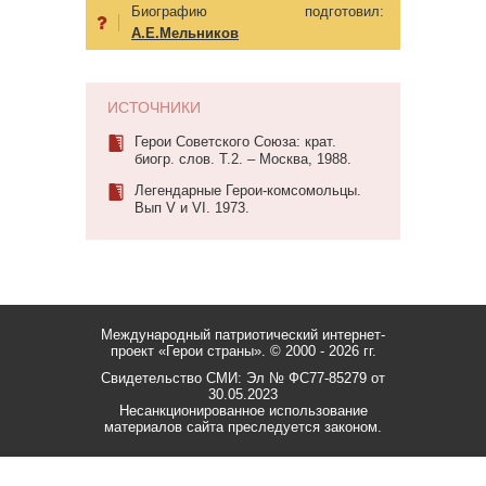
Биографию подготовил:
А.Е.Мельников
ИСТОЧНИКИ
Герои Советского Союза: крат.
биогр. слов. Т.2. – Москва, 1988.
Легендарные Герои-комсомольцы.
Вып V и VI. 1973.
Международный патриотический интернет-
проект «Герои страны».
© 2000 - 2026 гг.
Свидетельство СМИ: Эл № ФС77-85279 от
30.05.2023
Несанкционированное использование
материалов сайта преследуется законом.