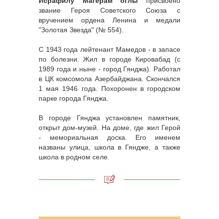
Исрафилу Магерам оглы
присвоено
звание Героя Советского Союза с
вручением ордена Ленина и медали
"Золотая Звезда" (№ 554).
С 1943 года лейтенант Мамедов - в запасе
по болезни. Жил в городе Кировабад (с
1989 года и ныне - город Гянджа). Работал
в ЦК комсомола Азербайджана. Скончался
1 мая 1946 года. Похоронен в городском
парке города Гянджа.
В городе Гянджа установлен памятник,
открыт дом-музей. На доме, где жил Герой
- мемориальная доска. Его именем
названы улица, школа в Гяндже, а также
школа в родном селе.