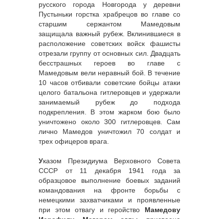
русского города Новгорода у деревни
Пустыньки горстка храбрецов во главе со
старшим сержантом Мамедовым
защищала важный рубеж. Вклинившиеся в
расположение советских войск фашисты
отрезали группу от основных сил. Двадцать
бесстрашных героев во главе с
Мамедовым вели неравный бой. В течение
10 часов отбивали советские бойцы атаки
целого батальона гитлеровцев и удержали
занимаемый рубеж до подхода
подкрепления. В этом жарком бою было
уничтожено около 300 гитлеровцев. Сам
лично Мамедов уничтожил 70 солдат и
трех офицеров врага.
У
казом Президиума Верховного Совета
СССР от 11 декабря 1941 года за
образцовое выполнение боевых заданий
командования на фронте борьбы с
немецкими захватчиками и проявленные
при этом отвагу и геройство
Мамедову