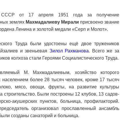
а СССР от 17 апреля 1951 года за получение
вных землях
Махмадалиеву Мирали
присвоено звание
ордена Ленина и золотой медали «Серп и Молот».
еского Труда были удостоены ещё двое тружеников
айзалиев и звеньевая
Зилол Рахманова
. Всего же за
иков колхоза стали Героями Социалистического Труда.
лавляемый М. Махмадалиевым, хозяйство которого
с населением более 28 тысяч человек, кроме 17 тысяч
олоко, мясо, овощи, фрукты, на развитие культуры
а строительство. Были построены 12 клубов, 13 садов-
рско-акушерских пунктов, больница, профилакторий.
председатель организовал прославленный ансамбль
были созданы санаторий и больница.