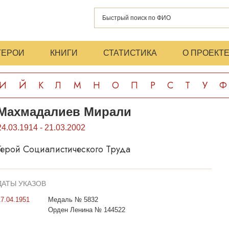
ГЕРОИ
КНИГИ
СТАТИСТИКА
О ПРОЕКТ
И
Й
К
Л
М
Н
О
П
Р
С
Т
У
Ф
Махмадалиев Мирали
24.03.1914 - 21.03.2002
Герой Социалистического Труда
ДАТЫ УКАЗОВ
17.04.1951
Медаль № 5832
Орден Ленина № 144522