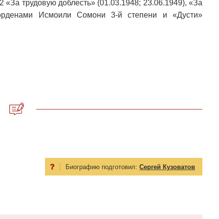
2 «За трудовую доблесть» (01.03.1948; 23.06.1949), «За
е орденами Исмоили Сомони 3-й степени и «Дусти»
Биографию подготовил:
Сергей Кузоватов