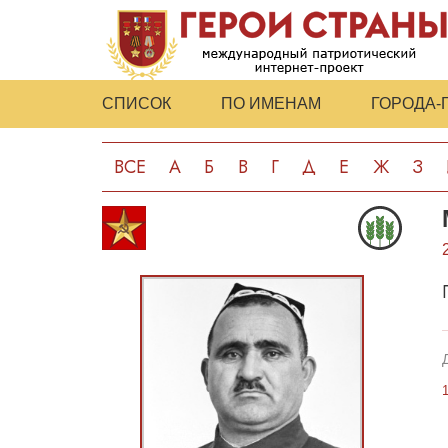
СПИСОК
ПО ИМЕНАМ
ГОРОДА-
ВСЕ
А
Б
В
Г
Д
Е
Ж
З