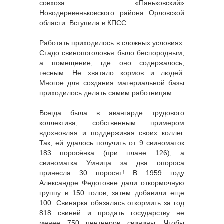
совхоза «Паньковский»
Новодеревеньковского района Орловской
области. Вступила в КПСС.
Работать приходилось в сложных условиях.
Стадо свинопоголовья было беспородным,
а помещение, где оно содержалось,
тесным. Не хватало кормов и людей.
Многое для создания материальной базы
приходилось делать самим работницам.
Всегда была в авангарде трудового
коллектива, собственным примером
вдохновляя и поддерживая своих коллег.
Так, ей удалось получить от 9 свиноматок
183 поросёнка (при плане 126), а
свиноматка Умница за два опороса
принесла 30 поросят! В 1959 году
Александре Федотовне дали откормочную
группу в 150 голов, затем добавили еще
100. Свинарка обязалась откормить за год
818 свиней и продать государству не
менее 750 центнеров свинины. Чтобы